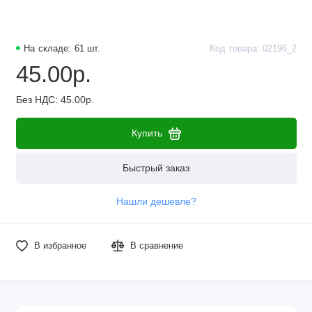
Наборы компонентов
Разъёмы, штекеры и соединители
На складе: 61 шт.
Код товара: 02196_2
45.00р.
Резисторы
Без НДС: 45.00р.
Реле
Купить
Стабилизаторы питания
Быстрый заказ
Транзисторы
Нашли дешевле?
В избранное
В сравнение