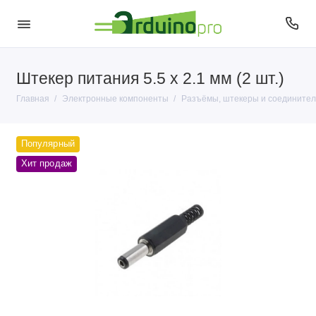
Штекер питания 5.5 х 2.1 мм (2 шт.)
Антенны
Главная
Электронные компоненты
Разъёмы, штекеры и соединител
Датчики
Диоды
Популярный
Хит продаж
Кварцы
Кнопки и переключатели
Конденсаторы
Микросхемы
Микрофоны