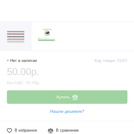
Наборы компонентов
Разъёмы, штекеры и соединители
Резисторы
Реле
Стабилизаторы питания
Нет в наличии
Код товара: 01157
50.00р.
Транзисторы
Без НДС: 50.00р.
Купить
Нашли дешевле?
В избранное
В сравнение