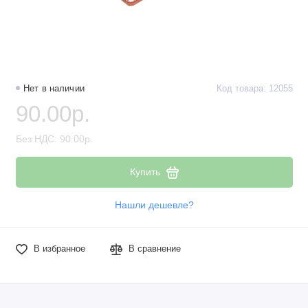
Наборы компонентов
Разъёмы, штекеры и соединители
Резисторы
Нет в наличии
Код товара: 12055
90.00р.
Реле
Стабилизаторы питания
Без НДС: 90.00р.
Транзисторы
Купить
Нашли дешевле?
В избранное
В сравнение