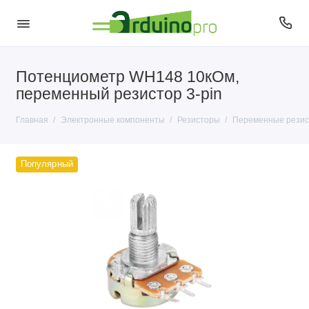
Потенциометр WH148 10кОм,
Антенны
переменный резистор 3-pin
Датчики
Главная
Электронные компоненты
Резисторы
Переменные резис
Диоды
Популярный
Кварцы
Кнопки и переключатели
Конденсаторы
Микросхемы
Микрофоны