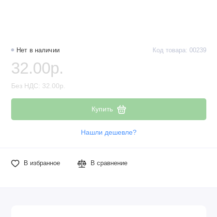
Наборы компонентов
Разъёмы, штекеры и соединители
Нет в наличии
Код товара: 00239
Резисторы
32.00р.
Реле
Без НДС: 32.00р.
Стабилизаторы питания
Купить
Транзисторы
Нашли дешевле?
В избранное
В сравнение