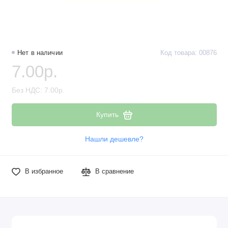
Наборы компонентов
Разъёмы, штекеры и соединители
Нет в наличии
Код товара: 00876
Резисторы
7.00р.
Реле
Без НДС: 7.00р.
Стабилизаторы питания
Купить
Транзисторы
Нашли дешевле?
В избранное
В сравнение