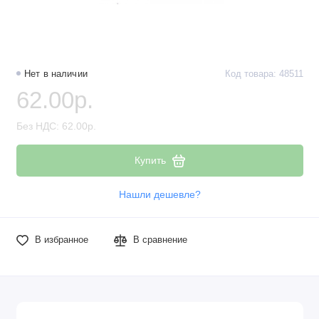
Наборы компонентов
Разъёмы, штекеры и соединители
Нет в наличии
Код товара: 48511
Резисторы
62.00р.
Реле
Без НДС: 62.00р.
Стабилизаторы питания
Купить
Транзисторы
Нашли дешевле?
В избранное
В сравнение