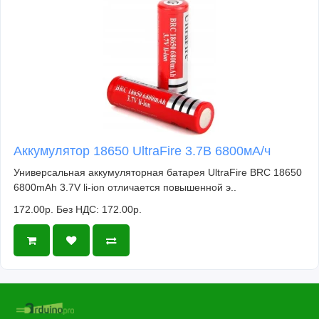
Аккумулятор 18650 UltraFire 3.7В 6800мА/ч
Универсальная аккумуляторная батарея UltraFire BRC 18650
6800mAh 3.7V li-ion отличается повышенной э..
172.00р.
Без НДС: 172.00р.