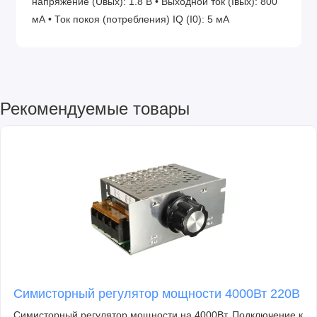
напряжение (Uвых): 1.8 В • Выходной ток (Iвых): 800
мА • Ток покоя (потребления) IQ (I0): 5 мА
Рекомендуемые товары
Симисторный регулятор мощности 4000Вт 220В
Симисторный регулятор мощности на 4000Вт. Подключение к