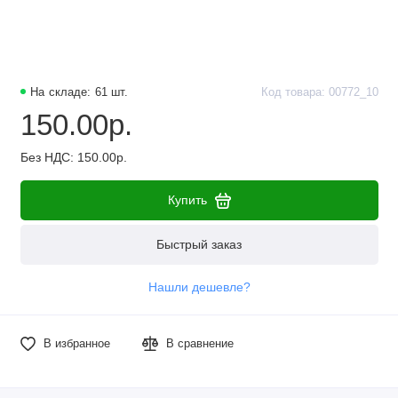
Наборы компонентов
Разъёмы, штекеры и соединители
На складе: 61 шт.
Код товара: 00772_10
Резисторы
150.00р.
Реле
Без НДС: 150.00р.
Стабилизаторы питания
Купить
Транзисторы
Быстрый заказ
Нашли дешевле?
В избранное
В сравнение