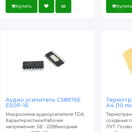
Купить
Купит
Аудио усилитель CS8676E
Термотр
ESOP-16
А4 (10 л
Микросхема аудиоусилителя TDA.
Термотран
Характеристики:Рабочее
создания п
напряжение: 5В - 22ВВыходная
ЛУТ. Позво