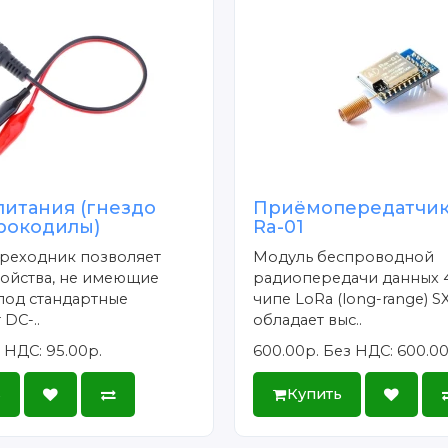
питания (гнездо
Приёмопередатчик
 крокодилы)
Ra-01
ереходник позволяет
Модуль беспроводной
ройства, не имеющие
радиопередачи данных 
под стандартные
чипе LoRa (long-range) S
 DC-..
обладает выс..
 НДС: 95.00р.
600.00р.
Без НДС: 600.00
ь
Купить