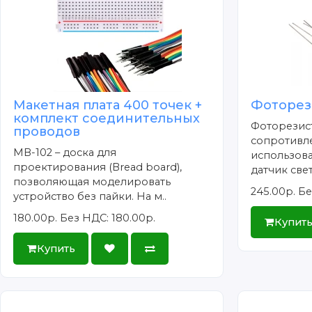
Макетная плата 400 точек +
Фоторези
комплект соединительных
Фоторезист
проводов
сопротивл
MB-102 – доска для
использова
проектирования (Bread board),
датчик свет
позволяющая моделировать
245.00р.
Бе
устройство без пайки. На м..
180.00р.
Без НДС: 180.00р.
Купит
Купить