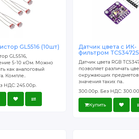
стор GL5516 (10шт)
Датчик цвета с ИК-
фильтром TCS34725
ор GL5516,
Датчик цвета RGB TCS34
ение 5-10 кОм. Можно
позволяет различать цве
ть как аналоговый
окружающих предметов.
а. Компле..
значения таких па..
з НДС: 245.00р.
300.00р.
Без НДС: 300.00
ь
Купить