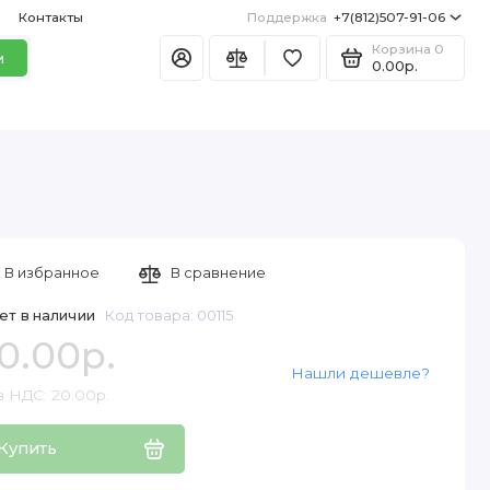
Контакты
Поддержка
+7(812)507-91-06
Корзина
0
и
0.00р.
В избранное
В сравнение
ет в наличии
Код товара: 00115
0.00р.
Нашли дешевле?
з НДС: 20.00р.
Купить