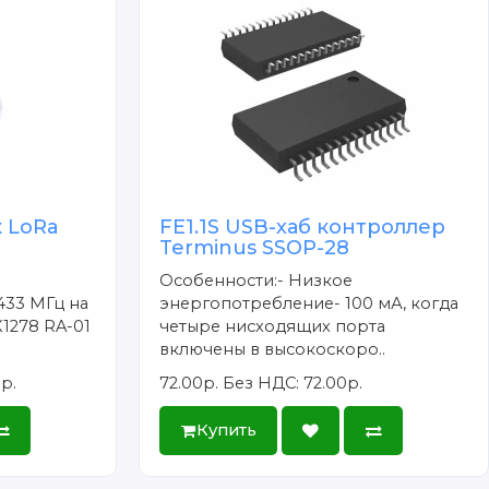
 LoRa
FE1.1S USB-хаб контроллер
Terminus SSOP-28
Особенности:- Низкое
433 МГц на
энергопотребление- 100 мА, когда
X1278 RA-01
четыре нисходящих порта
включены в высокоскоро..
р.
72.00р.
Без НДС: 72.00р.
Купить