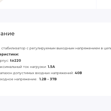
ание
- стабилизатор с регулируемым выходным напряжением в цеп
еристики:
рпус:
to220
ксимальный ток нагрузки:
1.5А
апазон допустимых входных напряжений:
40В
ходное напряжение:
1.2В - 37В