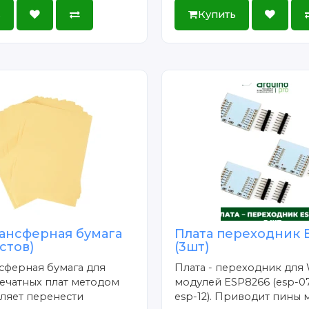
ь
Купить
ансферная бумага
Плата переходник 
истов)
(3шт)
сферная бумага для
Плата - переходник для 
ечатных плат методом
модулей ESP8266 (esp-07
ляет перенести
esp-12). Приводит пины 