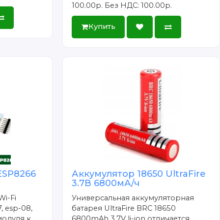
100.00р.
Без НДС: 100.00р.
Купить
ESP8266
Аккумулятор 18650 UltraFire
3.7В 6800мА/ч
Wi-Fi
Универсальная аккумуляторная
, esp-08,
батарея UltraFire BRC 18650
модуля к
6800mAh 3.7V li-ion отличается