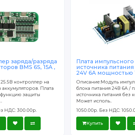
лер заряда/разряда
Плата импульсного
торов BMS 6S, 15A ,
источника питания
24V 6A мощностью 
 25.5В контроллер на
Описание:Модуль импул
on аккумуляторов. Плата
блока питания 24В 6А / п
 функцию защиты
источника питания без к
.
Может исполь..
з НДС: 300.00р.
1050.00р.
Без НДС: 1050.
ь
Купить