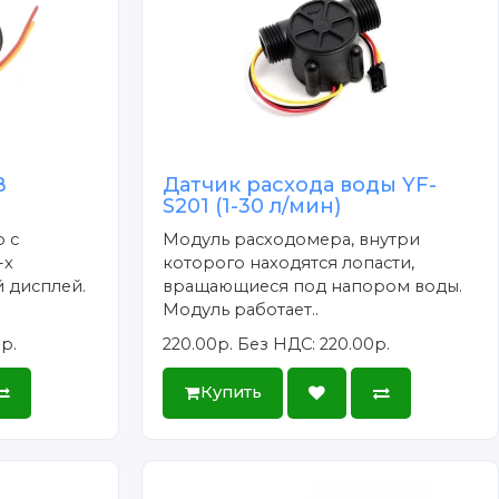
В
Датчик расхода воды YF-
S201 (1-30 л/мин)
 с
Модуль расходомера, внутри
-х
которого находятся лопасти,
 дисплей.
вращающиеся под напором воды.
Модуль работает..
р.
220.00р.
Без НДС: 220.00р.
Купить