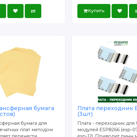
ь
Купить
ансферная бумага
Плата переходник 
истов)
(3шт)
сферная бумага для
Плата - переходник для 
ечатных плат методом
модулей ESP8266 (esp-07
ляет перенести
esp-12). Приводит пины 