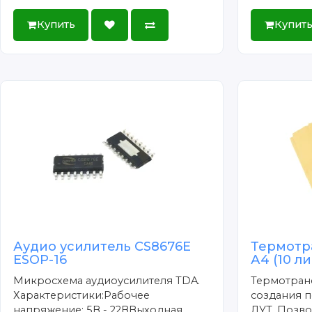
Купить
Купит
Аудио усилитель CS8676E
Термотр
ESOP-16
А4 (10 л
Микросхема аудиоусилителя TDA.
Термотран
Характеристики:Рабочее
создания п
напряжение: 5В - 22ВВыходная
ЛУТ. Позво