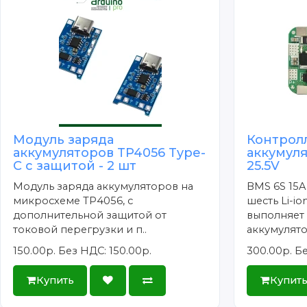
Модуль заряда
Контрол
аккумуляторов TP4056 Type-
аккумуля
C с защитой - 2 шт
25.5V
Модуль заряда аккумуляторов на
BMS 6S 15A
микросхеме TP4056, с
шесть Li-i
дополнительной защитой от
выполняет
токовой перегрузки и п..
аккумулято.
150.00р.
Без НДС: 150.00р.
300.00р.
Бе
Купить
Купит