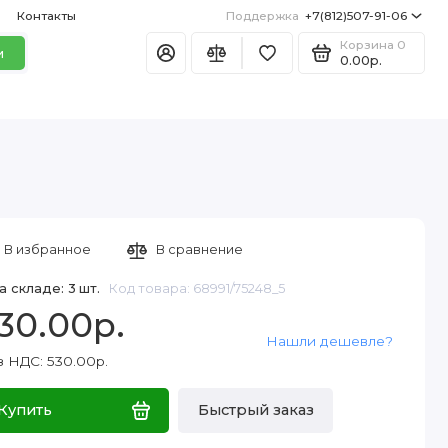
Контакты
Поддержка
+7(812)507-91-06
Корзина
0
и
0.00р.
В избранное
В сравнение
а складе: 3 шт.
Код товара: 68991/75248_5
30.00р.
Нашли дешевле?
з НДС: 530.00р.
Купить
Быстрый заказ