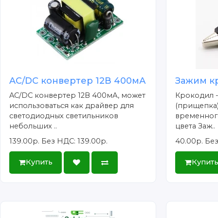
AC/DC конвертер 12В 400мА
Зажим к
AC/DC конвертер 12В 400мА, может
Крокодил 
использоваться как драйвер для
(прищепка)
светодиодных светильников
временног
небольших ..
цвета Заж..
139.00р.
Без НДС: 139.00р.
40.00р.
Без
Купить
Купит