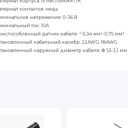
териал корпуса: огнестойкий ПК
териал контактов: медь
оминальное напряжение: 0-36 В
оминальный ток: 10А
испособленный датчик кабеля: ² 0,34 мм²-0,75 мм²
становленный кабельный калибр: 22AWG-18AWG
тановленный наружный диаметр кабеля: Φ 1,5-2,1
мм