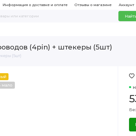
Информация о доставке и оплате
Отзывы о магазине
Аккаунт
Найт
оводов (4pin) + штекеры (5шт)
екеры (5шт)
ный
ь мало
Н
5
Бе