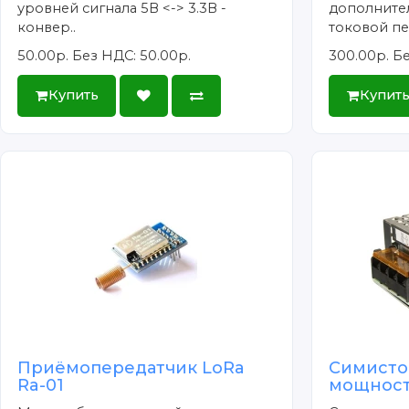
уровней сигнала 5В <-> 3.3В -
дополните
конвер..
токовой пе
50.00р.
Без НДС: 50.00р.
300.00р.
Бе
Купить
Купит
Приёмопередатчик LoRa
Симисто
Ra-01
мощност