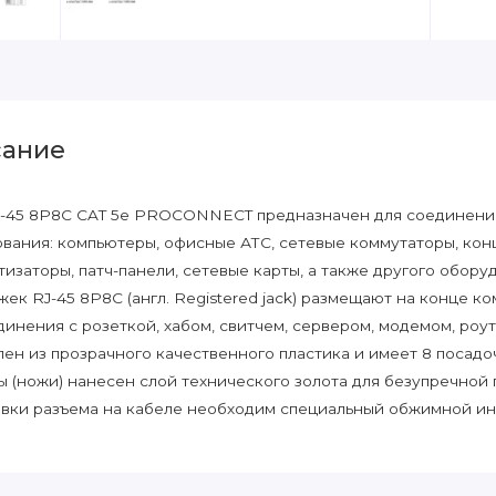
ание
-45 8P8C CAT 5e PROCONNECT предназначен для соединени
вания: компьютеры, офисные АТС, сетевые коммутаторы, кон
изаторы, патч-панели, сетевые карты, а также другого обор
жек RJ-45 8P8C (англ. Registered jack) размещают на конце 
динения с розеткой, хабом, свитчем, сервером, модемом, ро
лен из прозрачного качественного пластика и имеет 8 посадо
ы (ножи) нанесен слой технического золота для безупречной
вки разъема на кабеле необходим специальный обжимной ин