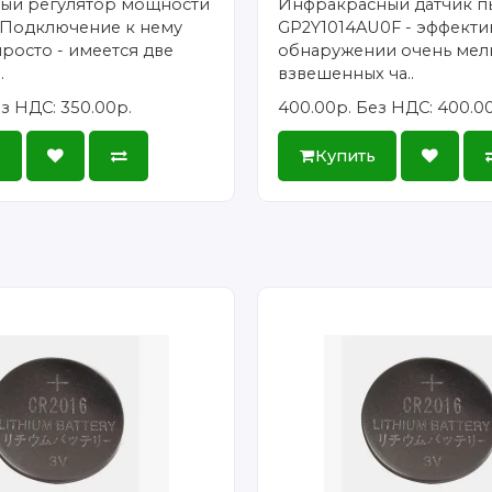
ый регулятор мощности
Инфракрасный датчик п
 Подключение к нему
GP2Y1014AU0F - эффекти
росто - имеется две
обнаружении очень мел
.
взвешенных ча..
з НДС: 350.00р.
400.00р.
Без НДС: 400.0
ь
Купить