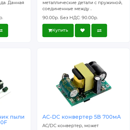
да. Данная
металлические детали с пружиной,
соединенные между ..
р.
90.00р.
Без НДС: 90.00р.
Купить
чик пыли
AC-DC конвертер 5В 700мА
U0F
AC/DC конвертер, может