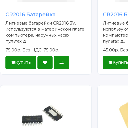
CR2016 Батарейка
CR2016 Б
Литиевые батарейки CR2016 3V,
Литиевые б
используются в материнской плате
используют
компьютера, наручных часах,
компьютера
пультах д..
пультах д..
75.00р.
Без НДС: 75.00р.
45.00р.
Без
Купить
Купит