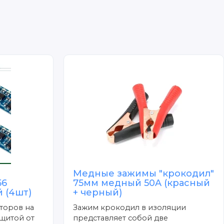
Медные зажимы "крокодил"
56
75мм медный 50A (красный
 (4шт)
+ черный)
торов на
Зажим крокодил в изоляции
щитой от
представляет собой две