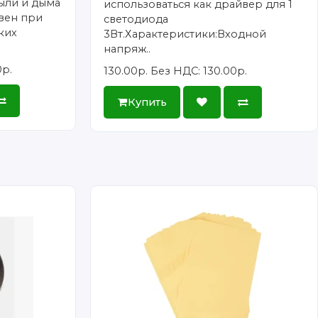
ыли и дыма
использоваться как драйвер для 1
вен при
светодиода
ких
3Вт.Характеристики:Входной
напряж..
0р.
130.00р.
Без НДС: 130.00р.
Купить