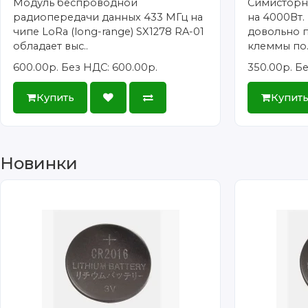
Модуль беспроводной
Симисторн
радиопередачи данных 433 МГц на
на 4000Вт.
чипе LoRa (long-range) SX1278 RA-01
довольно п
обладает выс..
клеммы по.
600.00р.
Без НДС: 600.00р.
350.00р.
Бе
Купить
Купит
Новинки