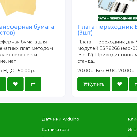
ансферная бумага
Плата переходник 
истов)
(3шт)
сферная бумага для
Плата - переходник для 
ечатных плат методом
модулей ESP8266 (esp-07
ляет перенести
esp-12). Приводит пины 
е, нап..
станда..
з НДС: 150.00р.
70.00р.
Без НДС: 70.00р.
ь
Купить
Датчики Arduino
Кли
Датчики газа
Инф