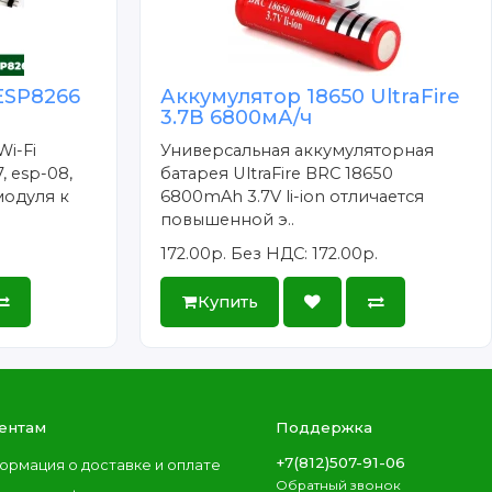
ESP8266
Аккумулятор 18650 UltraFire
3.7В 6800мА/ч
Wi-Fi
Универсальная аккумуляторная
, esp-08,
батарея UltraFire BRC 18650
модуля к
6800mAh 3.7V li-ion отличается
повышенной э..
172.00р.
Без НДС: 172.00р.
Купить
ентам
Поддержка
+7(812)507-91-06
ормация о доставке и оплате
Обратный звонок