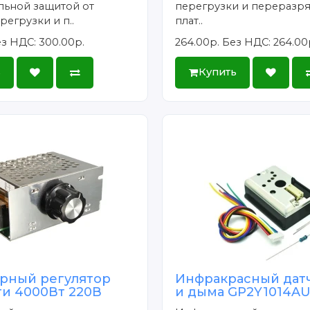
льной защитой от
перегрузки и переразря
регрузки и п..
плат..
з НДС: 300.00р.
264.00р.
Без НДС: 264.00
ь
Купить
рный регулятор
Инфракрасный дат
и 4000Вт 220В
и дыма GP2Y1014A