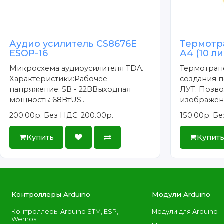
Аудио усилитель CS8676E
Термотр
ESOP-16
А4 (10 л
Микросхема аудиоусилителя TDA.
Термотран
Характеристики:Рабочее
создания п
напряжение: 5В - 22ВВыходная
ЛУТ. Позво
мощность: 68ВтUS..
изображени
200.00р.
Без НДС: 200.00р.
150.00р.
Бе
Купить
Купит
Контроллеры Arduino
Модули Arduino
Контроллеры Arduino STM, ESP,
Модули для Arduino
Wemos