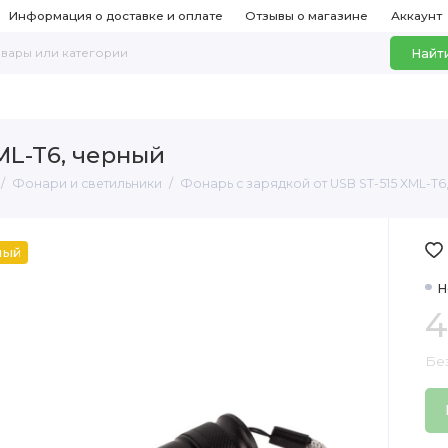
Информация о доставке и оплате
Отзывы о магазине
Аккаунт
Найт
ML-T6, черный
Фонари и светильники
Фонарь с зарядкой от USB ST-515 XML-T6
ный
Н
4
Бе