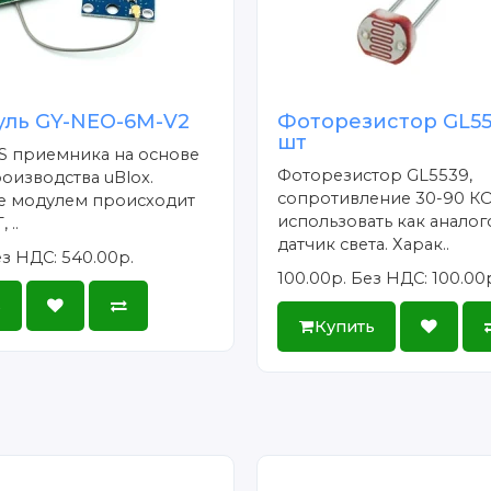
уль GY-NEO-6M-V2
Фоторезистор GL553
шт
S приемника на основе
Фоторезистор GL5539,
изводства uBlox.
сопротивление 30-90 К
е модулем происходит
использовать как анало
 ..
датчик света. Харак..
з НДС: 540.00р.
100.00р.
Без НДС: 100.00
ь
Купить