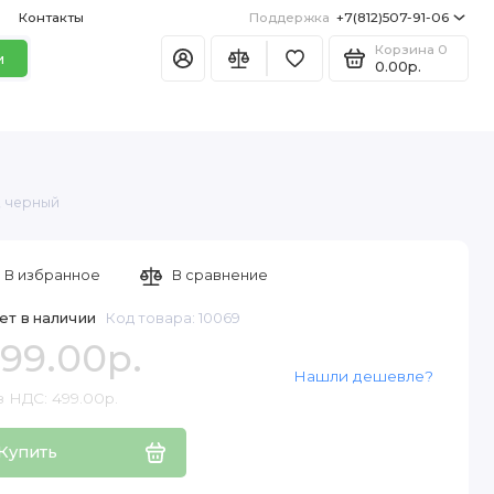
Контакты
Поддержка
+7(812)507-91-06
Корзина
0
и
0.00р.
, черный
В избранное
В сравнение
ет в наличии
Код товара: 10069
99.00р.
Нашли дешевле?
з НДС: 499.00р.
Купить