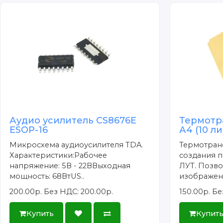
Аудио усилитель CS8676E
Термотр
ESOP-16
А4 (10 л
Микросхема аудиоусилителя TDA.
Термотран
Характеристики:Рабочее
создания п
напряжение: 5В - 22ВВыходная
ЛУТ. Позво
мощность: 68ВтUS..
изображени
200.00р.
Без НДС: 200.00р.
150.00р.
Бе
Купить
Купит