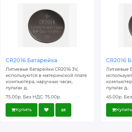
CR2016 Батарейка
CR2016 Б
Литиевые батарейки CR2016 3V,
Литиевые б
используются в материнской плате
используют
компьютера, наручных часах,
компьютера
пультах д..
пультах д..
75.00р.
Без НДС: 75.00р.
45.00р.
Без
Купить
Купит