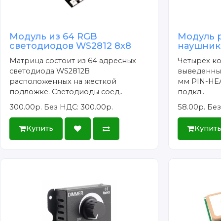
Модуль из 64 RGB
Модуль 
светодиодов WS2812 8x8
наушник
Матрица состоит из 64 адресных
Четырёх ко
светодиода WS2812B
выведенный
расположенных на жесткой
мм PIN-HE
подложке. Светодиоды соед..
подкл..
300.00р.
Без НДС: 300.00р.
58.00р.
Без
Купить
Купит