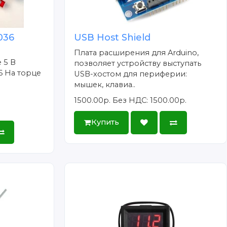
036
USB Host Shield
Плата расширения для Arduino,
 5 В
позволяет устройству выступать
6 На торце
USB-хостом для периферии:
мышек, клавиа..
1500.00р.
Без НДС: 1500.00р.
Купить