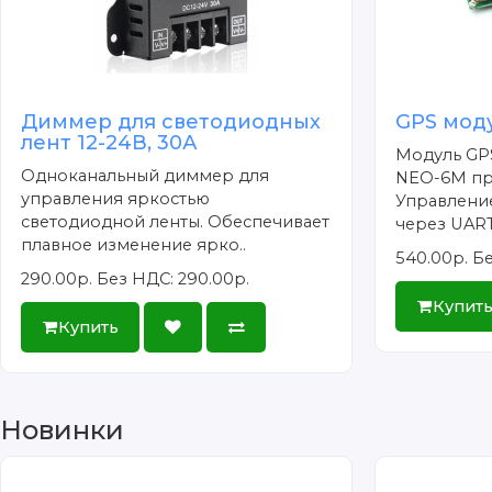
Диммер для светодиодных
GPS мод
лент 12-24В, 30А
Модуль GP
Одноканальный диммер для
NEO-6M про
управления яркостью
Управлени
светодиодной ленты. Обеспечивает
через UART,
плавное изменение ярко..
540.00р.
Бе
290.00р.
Без НДС: 290.00р.
Купит
Купить
Новинки