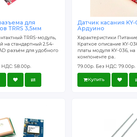
разъема для
Датчик касания KY-
ов TRRS 3,5мм
Ардуино
нтактный TRRS-модуль,
Характеристики Питание
 на стандартный 2.54-
Краткое описание KY-03
AD разъём для удобного
платы модуля KY-036, на
компоненте ра..
 НДС: 58.00р.
79.00р.
Без НДС: 79.00р.
ь
Купить