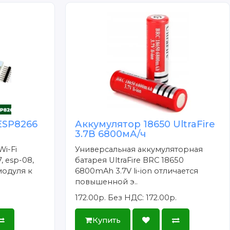
ESP8266
Аккумулятор 18650 UltraFire
3.7В 6800мА/ч
Wi-Fi
Универсальная аккумуляторная
, esp-08,
батарея UltraFire BRC 18650
модуля к
6800mAh 3.7V li-ion отличается
повышенной э..
172.00р.
Без НДС: 172.00р.
Купить