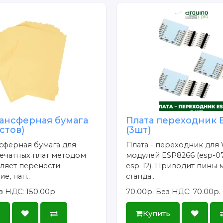
ансферная бумага
Плата переходник 
истов)
(3шт)
сферная бумага для
Плата - переходник для 
ечатных плат методом
модулей ESP8266 (esp-07
ляет перенести
esp-12). Приводит пины 
е, нап..
станда..
з НДС: 150.00р.
70.00р.
Без НДС: 70.00р.
ь
Купить