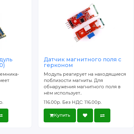
дуль
Датчик магнитного поля с
0)
герконом
шт.
иемника-
Модуль реагирует на находящиеся
меет
поблизости магниты. Для
обнаружения магнитного поля в
нём использует..
р.
116.00р.
Без НДС: 116.00р.
Купить