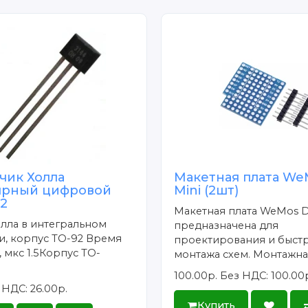
тчик Холла
Макетная плата We
ярный цифровой
Mini (2шт)
92
Макетная плата WeMos D
лла в интегральном
предназначена для
и, корпус TO-92 Время
проектирования и быст
 мкс 1.5Корпус TO-
монтажа схем. Монтажная
.
100.00р.
Без НДС: 100.00
 НДС: 26.00р.
Купить