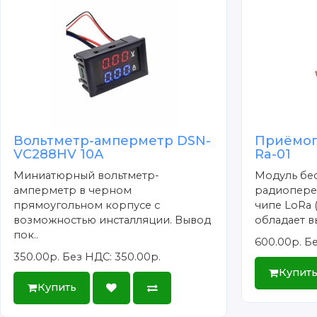
Ма
Ве
Компле
Вольтметр-амперметр DSN-
Приёмоп
VC288HV 10А
Ra-01
Эл
Жа
Миниатюрный вольтметр-
Модуль бе
амперметр в черном
радиопере
Гу
прямоугольном корпусе с
чипе LoRa (
Пр
возможностью инсталляции. Вывод
обладает вы
По
пок..
600.00р.
Бе
350.00р.
Без НДС: 350.00р.
Купит
Купить