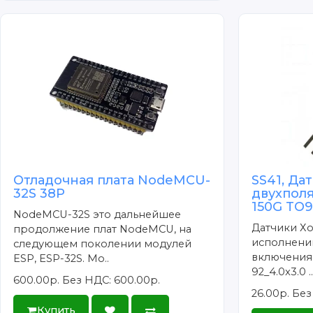
Отладочная плата NodeMCU-
SS41, Да
32S 38P
двухпол
150G TO
NodeMCU-32S это дальнейшее
Датчики Хо
продолжение плат NodeMCU, на
исполнени
следующем поколении модулей
включения,
ESP, ESP-32S. Мо..
92_4.0x3.0 .
600.00р.
Без НДС: 600.00р.
26.00р.
Без
Купить