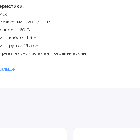
еристики:
ник
пряжение: 220 В/110 В
щность: 60 Вт
ина кабеля: 1,4 м
ина ручки: 21,5 см
гревательный элемент: керамический
дальше
змеры: 50х35мм
териал: целлюлоза
авка
змер: 65х40х35мм
териал: метал
змер: 40х5мм
ой