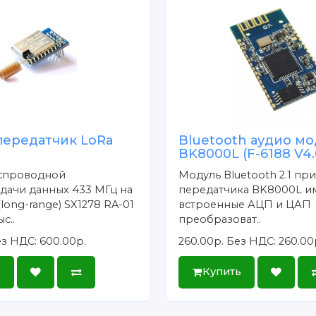
териал: с канифолью
с: 10г
ктация:
ередатчик LoRa
Bluetooth аудио мо
BK8000L (F-6188 V4.
ектрический паяльник с регулируемой температурой 60Вт - 1
ло - 6шт.
спроводной
Модуль Bluetooth 2.1 пр
дачи данных 433 МГц на
передатчика BK8000L и
бка - 1шт.
long-range) SX1278 RA-01
встроенные АЦП и ЦАП
ипой - 1шт.
с..
преобразоват..
дставка под паяльник - 1шт.
з НДС: 600.00р.
260.00р.
Без НДС: 260.00
ь
Купить