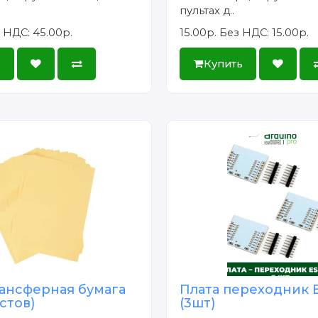
пультах д..
 НДС: 45.00р.
15.00р.
Без НДС: 15.00р.
ь
Купить
ансферная бумага
Плата переходник 
истов)
(3шт)