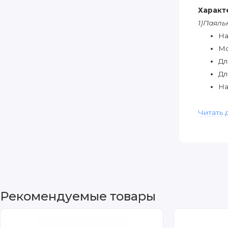
Характ
1)Паяль
На
Мо
Дл
Дл
На
2)Губка
Читать 
Ра
Ма
3)Подст
Ра
Ма
4)Жало
Рекомендуемые товары
Ра
5)Прип