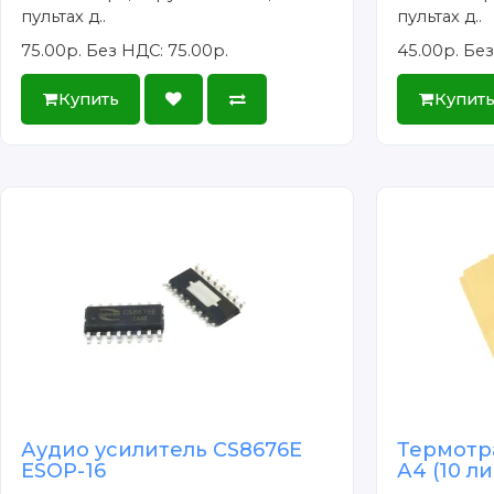
пультах д..
пультах д..
75.00р.
Без НДС: 75.00р.
45.00р.
Без
Купить
Купит
Аудио усилитель CS8676E
Термотр
ESOP-16
А4 (10 л