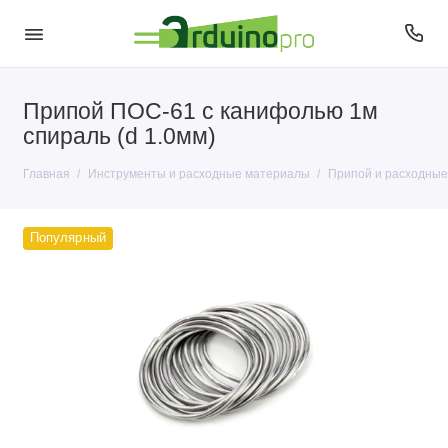
Припой ПОС-61 с канифолью 1м
Инструменты
спираль (d 1.0мм)
Припой и расходные материалы
Главная
Инструменты и расходные материалы
Припой и расходны
Популярный