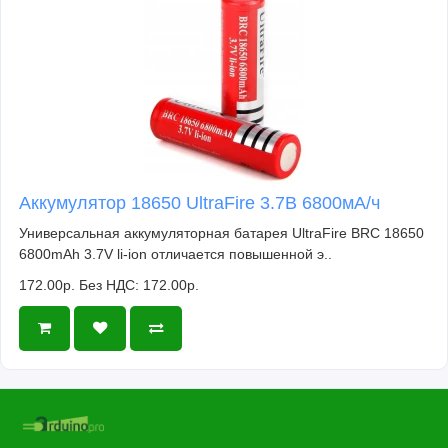
Аккумулятор 18650 UltraFire 3.7В 6800мА/ч
Универсальная аккумуляторная батарея UltraFire BRC 18650
6800mAh 3.7V li-ion отличается повышенной э..
172.00р.
Без НДС: 172.00р.