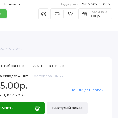
Контакты
Поддержка
+7(812)507-91-06
Корзина
0
и
0.00р.
оли (d 0.8мм)
В избранное
В сравнение
а складе: 45 шт.
Код товара: 01233
5.00р.
Нашли дешевле?
з НДС: 45.00р.
Купить
Быстрый заказ