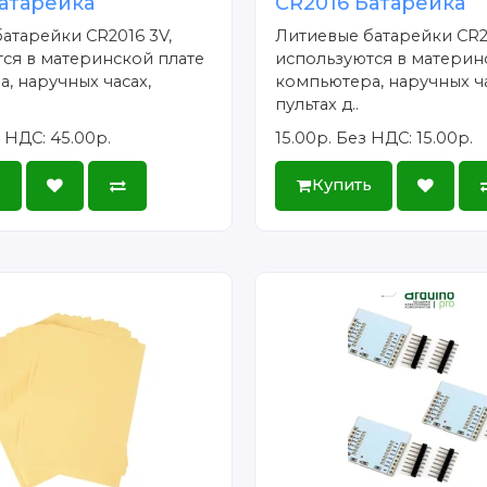
атарейка
CR2016 Батарейка
атарейки CR2016 3V,
Литиевые батарейки CR2
ся в материнской плате
используются в материн
, наручных часах,
компьютера, наручных ча
пультах д..
 НДС: 45.00р.
15.00р.
Без НДС: 15.00р.
ь
Купить