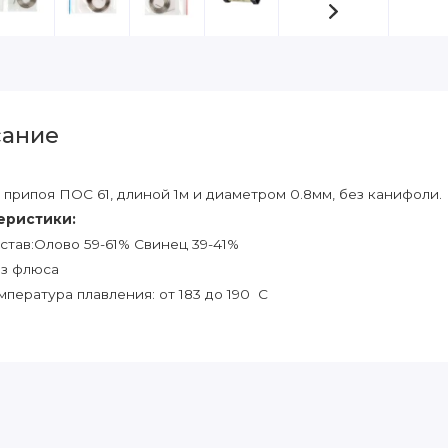
ание
 припоя ПОС 61, длиной 1м и диаметром 0.8мм, без канифоли.
еристики:
став:Олово 59-61% Свинец 39-41%
з флюса
мпература плавления: от 183 до 190 С