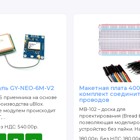
уль GY-NEO-6M-V2
Макетная плата 400
комплект соедини
S приемника на основе
проводов
изводства uBlox.
MB-102 – доска для
е модулем происходит
проектирования (Bread b
 ..
позволяющая моделиро
з НДС: 540.00р.
устройство без пайки. На
180.00р.
Без НДС: 180.00