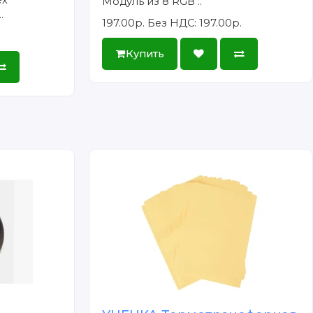
ех
Модуль из 8 RGB ..
.
197.00р.
Без НДС: 197.00р.
Купить