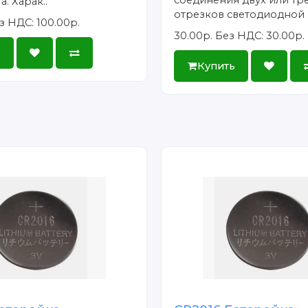
соединения двух или тр
а. Харак..
отрезков светодиодной .
з НДС: 100.00р.
30.00р.
Без НДС: 30.00р.
ь
Купить