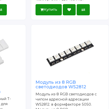
Купить
Модуль из 8 RGB
-
светодиодов WS2812
n
Модуль из 8 RGB светодиодов с
ный Т-
чипом адресной адресации
 для
WS2812. в формфакторе 5050.