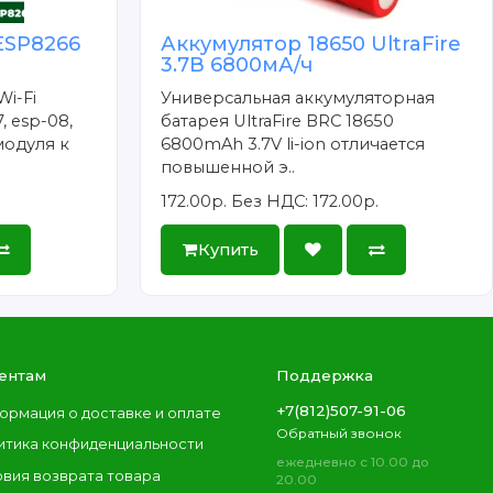
ESP8266
Аккумулятор 18650 UltraFire
3.7В 6800мА/ч
Wi-Fi
Универсальная аккумуляторная
, esp-08,
батарея UltraFire BRC 18650
модуля к
6800mAh 3.7V li-ion отличается
повышенной э..
172.00р.
Без НДС: 172.00р.
Купить
ентам
Поддержка
+7(812)507-91-06
ормация о доставке и оплате
Обратный звонок
итика конфиденциальности
ежедневно с 10.00 до
овия возврата товара
20.00