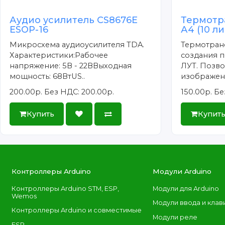
Аудио усилитель CS8676E
Термотр
ESOP-16
А4 (10 л
Микросхема аудиоусилителя TDA.
Термотран
Характеристики:Рабочее
создания п
напряжение: 5В - 22ВВыходная
ЛУТ. Позво
мощность: 68ВтUS..
изображени
200.00р.
Без НДС: 200.00р.
150.00р.
Бе
Купить
Купит
Контроллеры Arduino
Модули Arduino
Контроллеры Arduino STM, ESP,
Модули для Arduino
Wemos
Модули ввода и клав
Контроллеры Arduino и совместимые
Модули реле
ESP