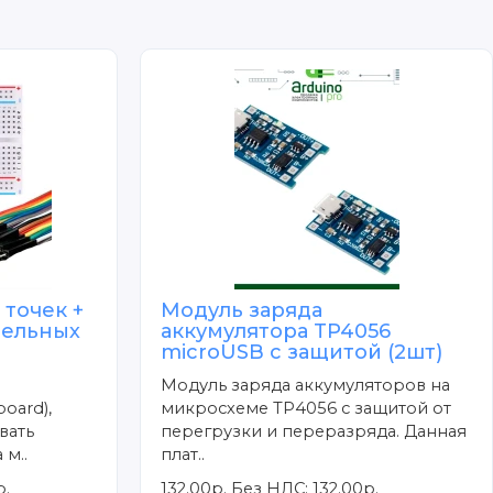
 точек +
Модуль заряда
тельных
аккумулятора TP4056
microUSB с защитой (2шт)
Модуль заряда аккумуляторов на
oard),
микросхеме TP4056 с защитой от
вать
перегрузки и переразряда. Данная
 м..
плат..
р.
132.00р.
Без НДС: 132.00р.