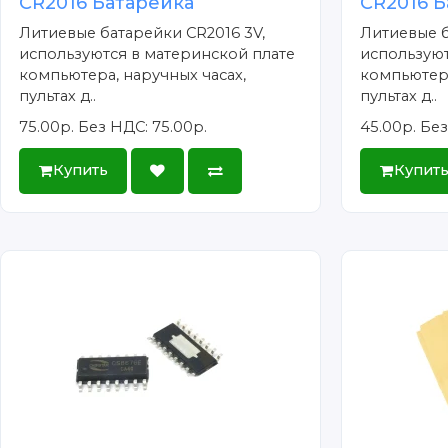
CR2016 Батарейка
CR2016 Б
Литиевые батарейки CR2016 3V,
Литиевые б
используются в материнской плате
используют
компьютера, наручных часах,
компьютера
пультах д..
пультах д..
75.00р.
Без НДС: 75.00р.
45.00р.
Без
Купить
Купит