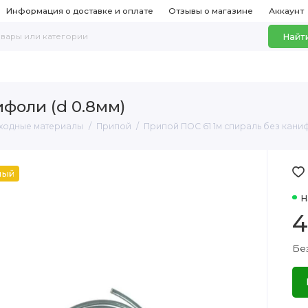
Информация о доставке и оплате
Отзывы о магазине
Аккаунт
Найт
ифоли (d 0.8мм)
сходные материалы
Припой
Припой ПОС 61 1м спираль без каниф
ный
Н
4
Бе