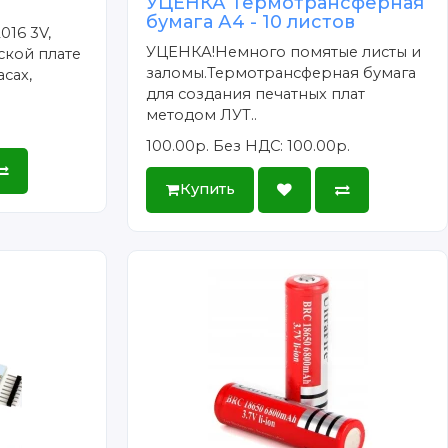
УЦЕНКА Термотрансферная
бумага А4 - 10 листов
016 3V,
УЦЕНКА!Немного помятые листы и
ской плате
заломы.Термотрансферная бумага
сах,
для создания печатных плат
методом ЛУТ..
100.00р.
Без НДС: 100.00р.
Купить