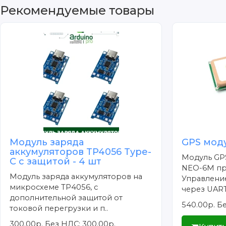
Рекомендуемые товары
Модуль заряда
GPS мод
аккумуляторов TP4056 Type-
Модуль GP
C с защитой - 4 шт
NEO-6M про
Модуль заряда аккумуляторов на
Управлени
микросхеме TP4056, с
через UART,
дополнительной защитой от
540.00р.
Бе
токовой перегрузки и п..
300.00р.
Без НДС: 300.00р.