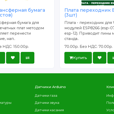
ансферная бумага
Плата переходник 
истов)
(3шт)
сферная бумага для
Плата - переходник для 
ечатных плат методом
модулей ESP8266 (esp-07
ляет перенести
esp-12). Приводит пины 
е, нап..
станда..
з НДС: 150.00р.
70.00р.
Без НДС: 70.00р.
ь
Купить
Датчики Arduino
Кли
Датчики газа
Инф
иатуры
Датчики звука
Пол
Датчики касания
Усл