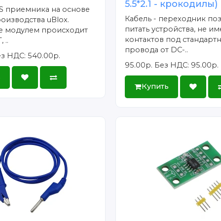
5.5*2.1 - крокодилы)
S приемника на основе
Кабель - переходник по
изводства uBlox.
питать устройства, не 
е модулем происходит
контактов под стандарт
 ..
провода от DC-..
з НДС: 540.00р.
95.00р.
Без НДС: 95.00р.
ь
Купить