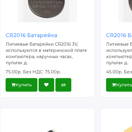
CR2016 Батарейка
CR2016 Б
Литиевые батарейки CR2016 3V,
Литиевые б
используются в материнской плате
используют
компьютера, наручных часах,
компьютера
пультах д..
пультах д..
75.00р.
Без НДС: 75.00р.
45.00р.
Без
Купить
Купит