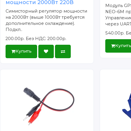
мощности 2000Вт 220В
Модуль GP
Симисторный регулятор мощности
NEO-6M про
на 2000Вт (выше 1000Вт требуется
Управлени
дополнительное охлаждение).
через UART,
Подкл..
540.00р.
Бе
200.00р.
Без НДС: 200.00р.
Купит
Купить