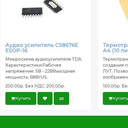
Аудио усилитель CS8676E
Термотр
ESOP-16
А4 (10 л
Микросхема аудиоусилителя TDA.
Термотран
Характеристики:Рабочее
создания п
напряжение: 5В - 22ВВыходная
ЛУТ. Позво
мощность: 68ВтUS..
изображени
200.00р.
Без НДС: 200.00р.
150.00р.
Бе
Купить
Купит