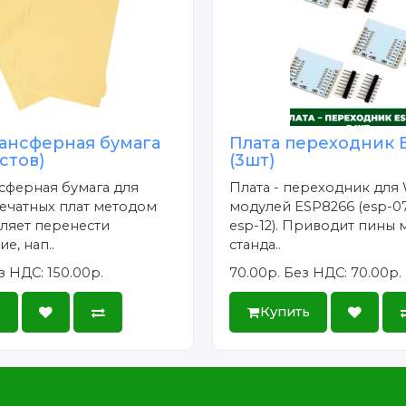
ансферная бумага
Плата переходник 
истов)
(3шт)
сферная бумага для
Плата - переходник для 
ечатных плат методом
модулей ESP8266 (esp-07
ляет перенести
esp-12). Приводит пины 
е, нап..
станда..
з НДС: 150.00р.
70.00р.
Без НДС: 70.00р.
ь
Купить