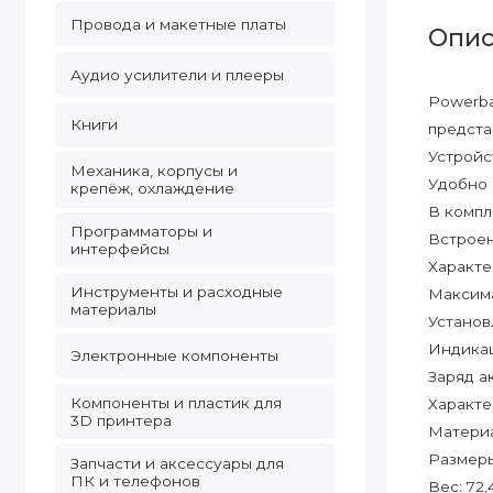
Провода и макетные платы
Опис
Аудио усилители и плееры
Powerba
Книги
предста
Устройс
Механика, корпусы и
Удобно 
крепёж, охлаждение
В компл
Программаторы и
Встроен
интерфейсы
Характе
Инструменты и расходные
Максима
материалы
Установ
Индикац
Электронные компоненты
Заряд а
Компоненты и пластик для
Характе
3D принтера
Материа
Размер
Запчасти и аксессуары для
ПК и телефонов
Вес: 72,