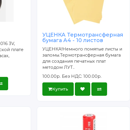
УЦЕНКА Термотрансферная
бумага А4 - 10 листов
016 3V,
УЦЕНКА!Немного помятые листы и
ской плате
заломы.Термотрансферная бумага
сах,
для создания печатных плат
методом ЛУТ..
100.00р.
Без НДС: 100.00р.
Купить