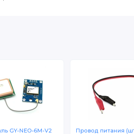
уль GY-NEO-6M-V2
Провод питания (ш