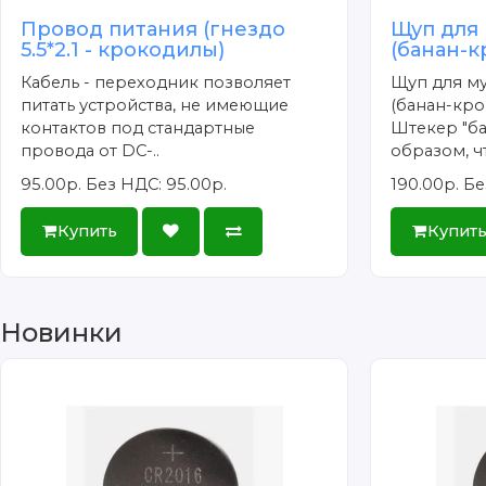
Провод питания (гнездо
Щуп для
5.5*2.1 - крокодилы)
(банан-к
Кабель - переходник позволяет
Щуп для м
питать устройства, не имеющие
(банан-кро
контактов под стандартные
Штекер "ба
провода от DC-..
образом, чт
95.00р.
Без НДС: 95.00р.
190.00р.
Бе
Купить
Купит
Новинки