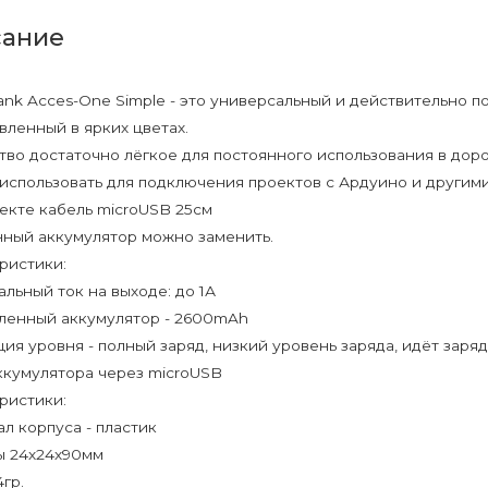
ание
nk Acces-One Simple - это универсальный и действительно п
вленный в ярких цветах.
тво достаточно лёгкое для постоянного использования в доро
использовать для подключения проектов с Ардуино и другими
екте кабель microUSB 25см
ный аккумулятор можно заменить.
ристики:
льный ток на выходе: до 1А
ленный аккумулятор - 2600mAh
ия уровня - полный заряд, низкий уровень заряда, идёт заря
ккумулятора через microUSB
ристики:
л корпуса - пластик
ы 24х24х90мм
4гр.