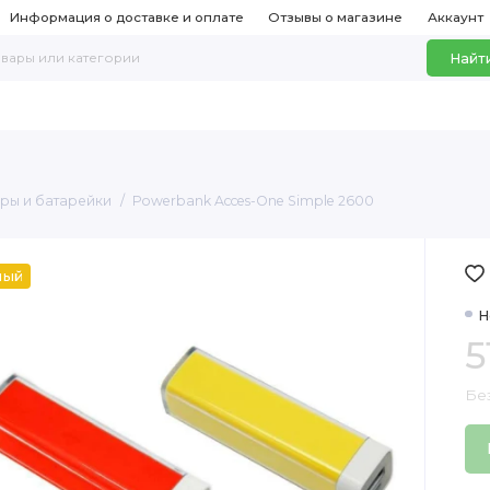
Информация о доставке и оплате
Отзывы о магазине
Аккаунт
Найт
ры и батарейки
Powerbank Acces-One Simple 2600
ный
Н
5
Без