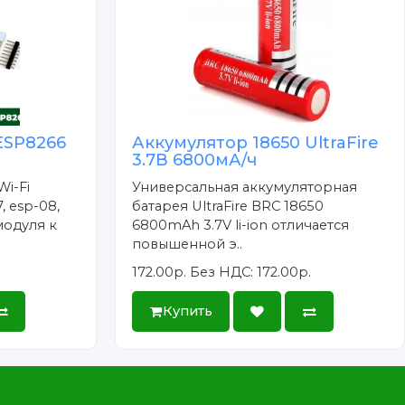
ESP8266
Аккумулятор 18650 UltraFire
3.7В 6800мА/ч
Wi-Fi
Универсальная аккумуляторная
, esp-08,
батарея UltraFire BRC 18650
модуля к
6800mAh 3.7V li-ion отличается
повышенной э..
172.00р.
Без НДС: 172.00р.
Купить