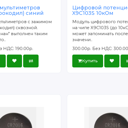
 мультиметров
Цифровой потенци
рокодил) синий
X9C103S 10кОм
ультиметров с зажимом
Модуль цифрового пот
кодил) сквозной.
на чипе X9C103S (до 10к
нан" выполнен таким
может запоминать посл
о..
значени..
з НДС: 190.00р.
300.00р.
Без НДС: 300.00
ь
Купить