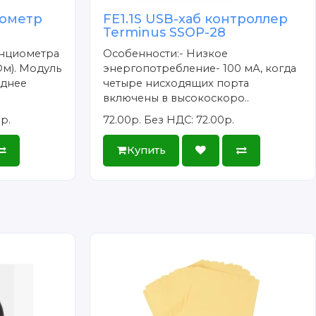
ометр
FE1.1S USB-хаб контроллер
Terminus SSOP-28
енциометра
Особенности:- Низкое
Ом). Модуль
энергопотребление- 100 мА, когда
еднее
четыре нисходящих порта
включены в высокоскоро..
р.
72.00р.
Без НДС: 72.00р.
Купить