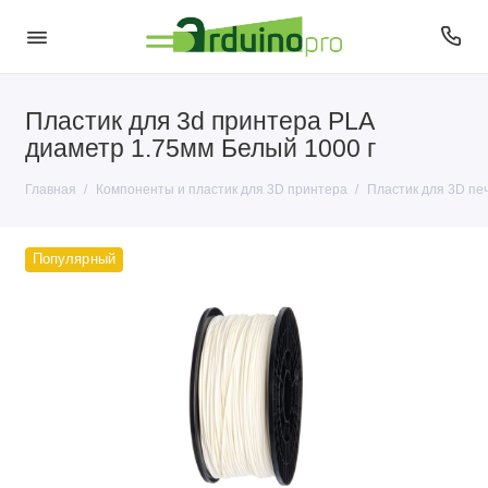
Пластик для 3d принтера PLA
Пластик для 3D печати
диаметр 1.75мм Белый 1000 г
Главная
Компоненты и пластик для 3D принтера
Пластик для 3D пе
Популярный