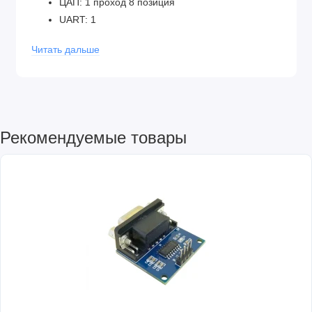
ЦАП: 1 проход 8 позиция
UART: 1
SPI: Да
Читать дальше
TWI (I2C): Да
GUID: Да
Внутренний бенчмарк: 1,024 В / 2,048 В / 4,09 В
± 0,5%
Опорное напряжение: 3.3В
Рекомендуемые товары