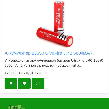
Аккумулятор 18650 UltraFire 3.7В 6800мА/ч
Универсальная аккумуляторная батарея UltraFire BRC 18650
6800mAh 3.7V li-ion отличается повышенной э..
172.00р.
Без НДС: 172.00р.