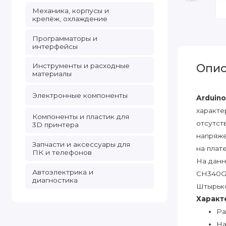
Механика, корпусы и
крепёж, охлаждение
Программаторы и
интерфейсы
Инструменты и расходные
Опис
материалы
Электронные компоненты
Arduin
характе
Компоненты и пластик для
отсутст
3D принтера
напряже
Запчасти и аксессуары для
на плат
ПК и телефонов
На данн
Автоэлектрика и
CH340G
диагностика
Штырько
Характ
Ра
На