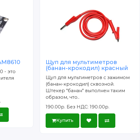
AM8610
Щуп для мультиметров
(банан-крокодил) красный
 - это
Щуп для мультиметров с зажимом
лителя
(банан-крокодил) сквозной.
Штекер "банан" выполнен таким
образом, что..
.
190.00р.
Без НДС: 190.00р.
Купить