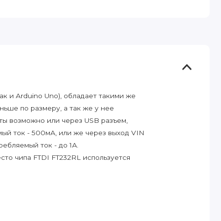
к и Arduino Uno), обладает такими же
ньше по размеру, а так же у нее
ты возможно или через USB разъем,
ый ток - 500мА, или же через выход VIN
ребляемый ток - до 1А.
сто чипа FTDI FT232RL используется