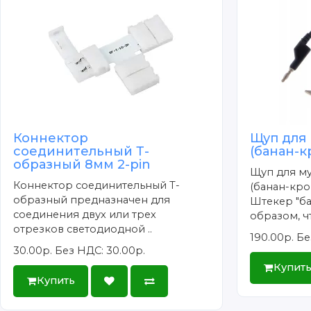
Коннектор
Щуп для
соединительный Т-
(банан-
образный 8мм 2-pin
Щуп для м
Коннектор соединительный Т-
(банан-кро
образный предназначен для
Штекер "ба
соединения двух или трех
образом, чт
отрезков светодиодной ..
190.00р.
Бе
30.00р.
Без НДС: 30.00р.
Купит
Купить