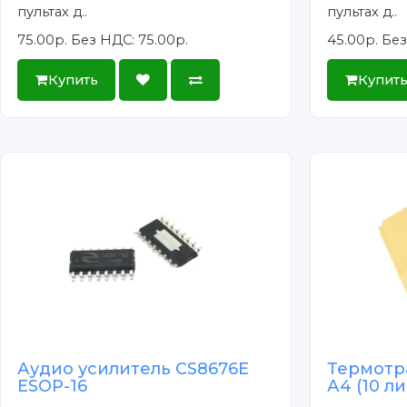
пультах д..
пультах д..
75.00р.
Без НДС: 75.00р.
45.00р.
Без
Купить
Купит
Аудио усилитель CS8676E
Термотр
ESOP-16
А4 (10 л