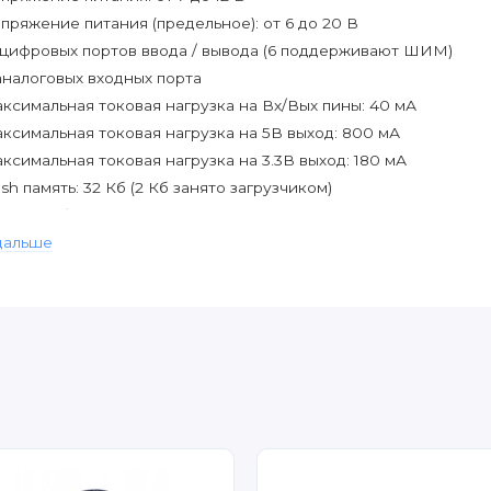
пряжение питания (предельное): от 6 до 20 В
 цифровых портов ввода / вывода (6 поддерживают ШИМ)
аналоговых входных порта
ксимальная токовая нагрузка на Вх/Вых пины: 40 мА
ксимальная токовая нагрузка на 5В выход: 800 мА
ксимальная токовая нагрузка на 3.3В выход: 180 мА
ash память: 32 Кб (2 Кб занято загрузчиком)
AM: 2 Кб
PROM: 1 Кб
дальше
стота работы: 16 мГц