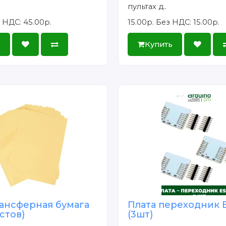
пультах д..
 НДС: 45.00р.
15.00р.
Без НДС: 15.00р.
ь
Купить
ансферная бумага
Плата переходник 
истов)
(3шт)