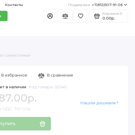
Контакты
Поддержка
+7(812)507-91-06
Корзина
0
и
0.00р.
no совместимый
В избранное
В сравнение
ет в наличии
Код товара: 02040
87.00р.
Нашли дешевле?
з НДС: 787.00р.
Купить