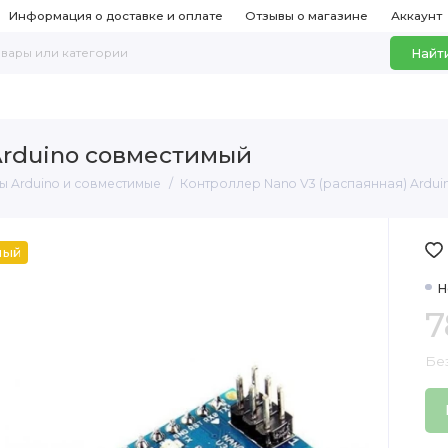
Информация о доставке и оплате
Отзывы о магазине
Аккаунт
Найт
Arduino совместимый
 Arduino и совместимые
Контроллер Nano V3 (распаянная) Ardui
ный
Н
7
Бе