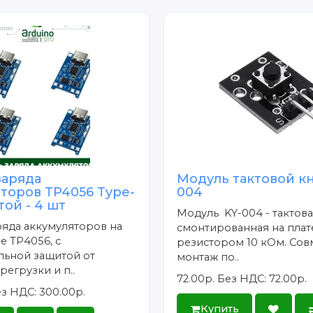
заряда
Модуль тактовой кн
торов TP4056 Type-
004
той - 4 шт
Модуль KY-004 - тактова
яда аккумуляторов на
смонтированная на плат
 TP4056, с
резистором 10 кОм. Со
льной защитой от
монтаж по..
регрузки и п..
72.00р.
Без НДС: 72.00р.
з НДС: 300.00р.
Купить