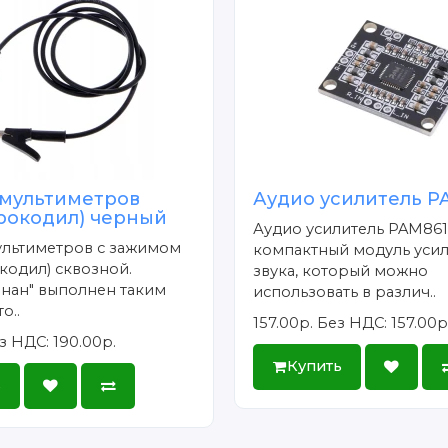
 мультиметров
Аудио усилитель P
крокодил) черный
Аудио усилитель PAM8610
ультиметров с зажимом
компактный модуль уси
кодил) сквозной.
звука, который можно
нан" выполнен таким
использовать в различ..
о..
157.00р.
Без НДС: 157.00р
з НДС: 190.00р.
Купить
ь