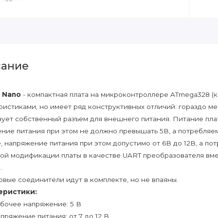
ание
o Nano
- компактная плата на микроконтроллере ATmega328 (ка
ристиками, но имеет ряд конструктивных отличий: гораздо ме
вует собственный разъем для внешнего питания. Питание пла
ние питания при этом не должно превышать 5В, а потребляем
е, напряжение питания при этом допустимо от 6В до 12В, а пот
ой модификации платы в качестве UART преобразователя вме
.
вые соединители идут в комплекте, но не впаяны.
еристики:
бочее напряжение: 5 В
пряжение питания: от 7 до 12 В