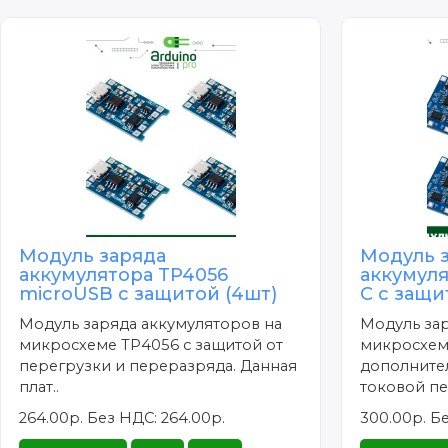
Модуль заряда
Модуль 
аккумулятора TP4056
аккумуля
microUSB с защитой (4шт)
C с защи
Модуль заряда аккумуляторов на
Модуль зар
микросхеме TP4056 с защитой от
микросхеме
перегрузки и переразряда. Данная
дополните
плат..
токовой пе
264.00р.
Без НДС: 264.00р.
300.00р.
Бе