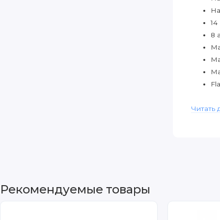
На
14
8 
Ма
Ма
Ма
Fl
SR
EE
Читать 
Ча
Рекомендуемые товары