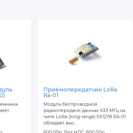
дуль
Приёмопередатчик LoRa
0)
Ra-01
иемника-
Модуль беспроводной
меет
радиопередачи данных 433 МГц на
чипе LoRa (long-range) SX1278 RA-01
обладает выс..
р.
600.00р.
Без НДС: 600.00р.