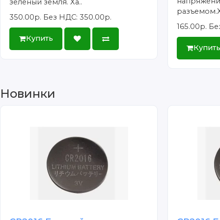
напряжения
зеленый земля. Ха..
разъемом.Х
350.00р.
Без НДС: 350.00р.
165.00р.
Бе
Купить
Купит
Новинки