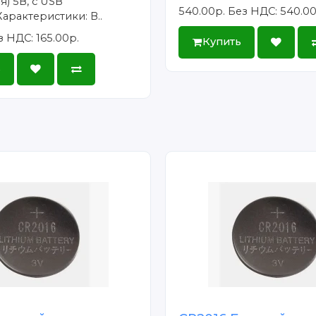
) 5В, с USB
540.00р.
Без НДС: 540.00
арактеристики: В..
з НДС: 165.00р.
Купить
ь