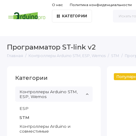
О нас
Политика конфиденциальности
КАТЕГОРИИ
Программатор ST-link v2
Главная
Контроллеры Arduino STM, ESP, Wemos
STM
Прогр
Категории
Популяр
Контроллеры Arduino STM,
ESP, Wemos
ESP
STM
Контроллеры Arduino и
совместимые