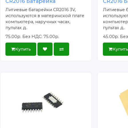
CR2016 Батарейка
CR2016 Б
Литиевые батарейки CR2016 3V,
Литиевые б
используются в материнской плате
используют
компьютера, наручных часах,
компьютера
пультах д..
пультах д..
75.00р.
Без НДС: 75.00р.
45.00р.
Без
Купить
Купит