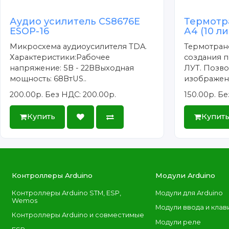
Аудио усилитель CS8676E
Термотр
ESOP-16
А4 (10 л
Микросхема аудиоусилителя TDA.
Термотран
Характеристики:Рабочее
создания п
напряжение: 5В - 22ВВыходная
ЛУТ. Позво
мощность: 68ВтUS..
изображени
200.00р.
Без НДС: 200.00р.
150.00р.
Бе
Купить
Купит
Контроллеры Arduino
Модули Arduino
Контроллеры Arduino STM, ESP,
Модули для Arduino
Wemos
Модули ввода и клав
Контроллеры Arduino и совместимые
Модули реле