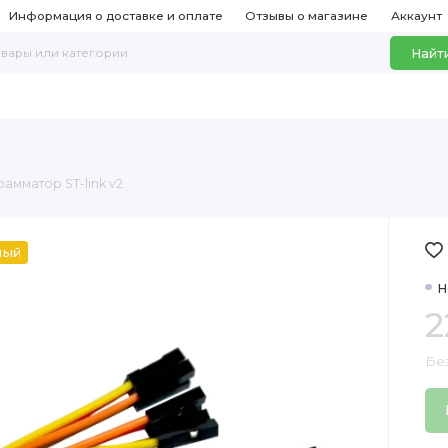
Информация о доставке и оплате
Отзывы о магазине
Аккаунт
Найт
амматор ST-link v2
ный
Н
2
Бе