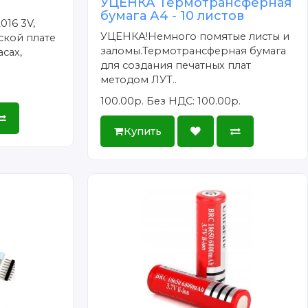
УЦЕНКА Термотрансферная
бумага А4 - 10 листов
016 3V,
УЦЕНКА!Немного помятые листы и
ской плате
заломы.Термотрансферная бумага
сах,
для создания печатных плат
методом ЛУТ..
100.00р.
Без НДС: 100.00р.
Купить