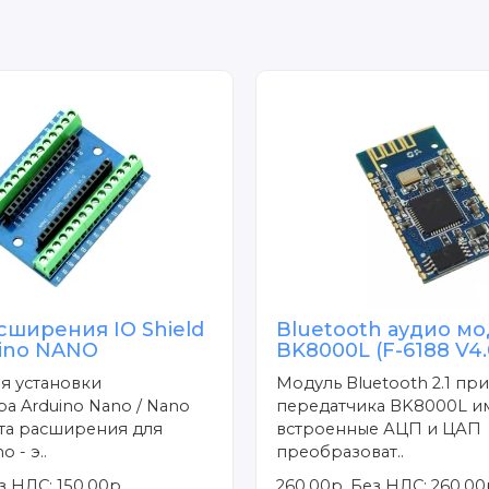
сширения IO Shield
Bluetooth аудио мо
uino NANO
BK8000L (F-6188 V4.
я установки
Модуль Bluetooth 2.1 пр
а Arduino Nano / Nano
передатчика BK8000L и
лата расширения для
встроенные АЦП и ЦАП
 - э..
преобразоват..
з НДС: 150.00р.
260.00р.
Без НДС: 260.00