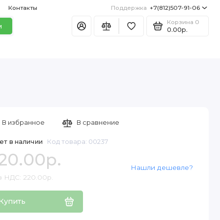
Контакты
Поддержка
+7(812)507-91-06
Корзина
0
и
0.00р.
В избранное
В сравнение
ет в наличии
Код товара: 00237
20.00р.
Нашли дешевле?
з НДС: 220.00р.
Купить