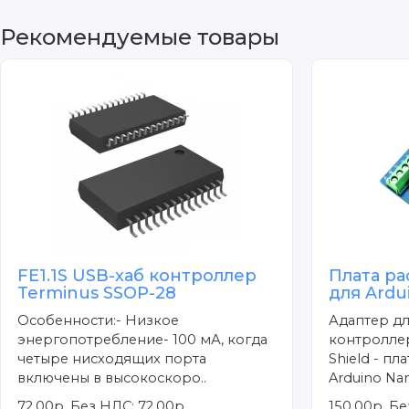
Рекомендуемые товары
FE1.1S USB-хаб контроллер
Плата ра
Terminus SSOP-28
для Ard
Особенности:- Низкое
Адаптер дл
энергопотребление- 100 мА, когда
контроллер
четыре нисходящих порта
Shield - п
включены в высокоскоро..
Arduino Nano
72.00р.
Без НДС: 72.00р.
150.00р.
Бе