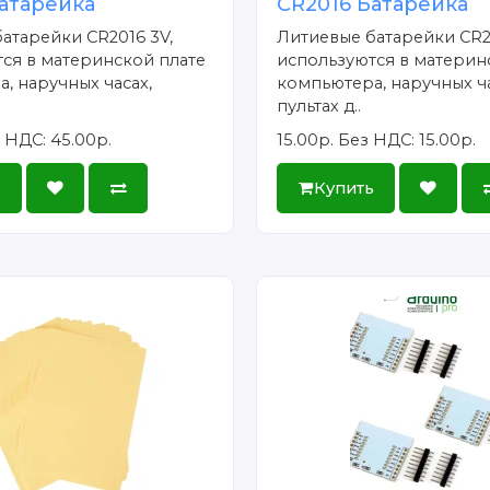
атарейка
CR2016 Батарейка
атарейки CR2016 3V,
Литиевые батарейки CR2
ся в материнской плате
используются в материн
, наручных часах,
компьютера, наручных ча
пультах д..
 НДС: 45.00р.
15.00р.
Без НДС: 15.00р.
ь
Купить