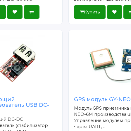
ь
Купить
ющий
GPS модуль GY-NEO
зователь USB DC-
Модуль GPS приемника 
NEO-6M производства uB
ий DC-DC
Управление модулем пр
атель (стабилизатор
через UART, ..