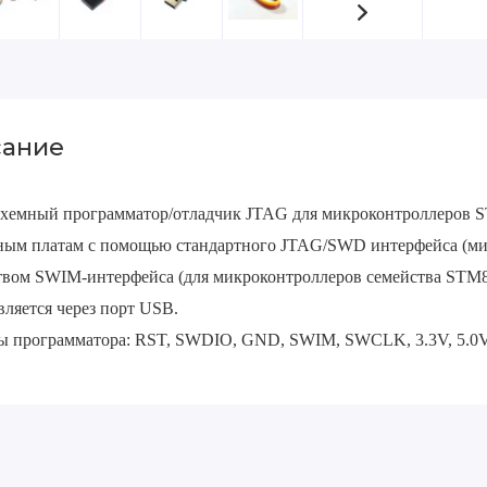
ание
хемный программатор/отладчик JTAG для микроконтроллеров S
ным платам с помощью стандартного JTAG/SWD интерфейса (мик
твом SWIM-интерфейса (для микроконтроллеров семейства STM8
вляется через порт USB.
ы программатора: RST, SWDIO, GND, SWIM, SWCLK, 3.3V, 5.0V