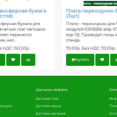
ансферная бумага
Плата переходник 
истов)
(3шт)
сферная бумага для
Плата - переходник для 
ечатных плат методом
модулей ESP8266 (esp-07
ляет перенести
esp-12). Приводит пины 
е, нап..
станда..
з НДС: 150.00р.
70.00р.
Без НДС: 70.00р.
ь
Купить
Датчики Arduino
Кли
Датчики газа
Инф
иатуры
Датчики звука
Пол
Датчики касания
Усл