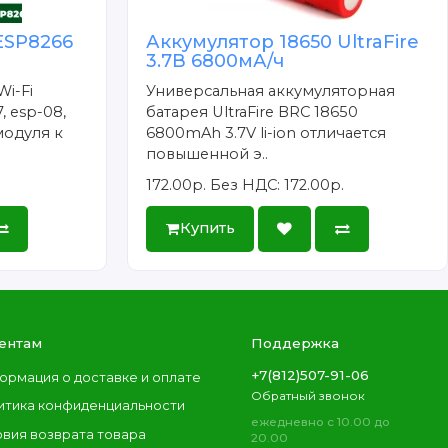
ESP8266
Аккумулятор 18650 UltraFire
3.7В 6800мА/ч
Wi-Fi
Универсальная аккумуляторная
, esp-08,
батарея UltraFire BRC 18650
модуля к
6800mAh 3.7V li-ion отличается
повышенной э..
172.00р.
Без НДС: 172.00р.
Купить
ентам
Поддержка
+7(812)507-91-06
ормация о доставке и оплате
Обратный звонок
итика конфиденциальности
ежедневно с 10.00 до
овия возврата товара
20.00