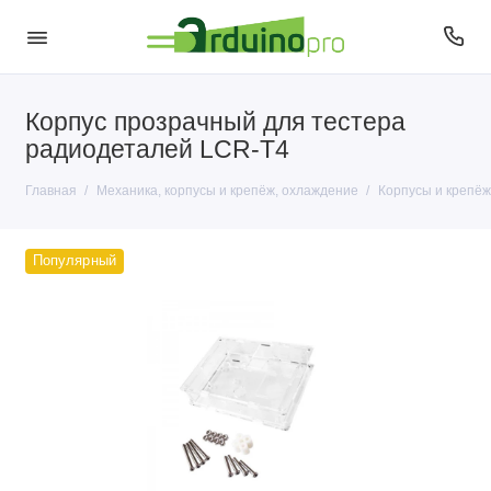
Корпус прозрачный для тестера
Корпусы и крепёж
радиодеталей LCR-T4
Моторы, сервоприводы и помпы
Главная
Механика, корпусы и крепёж, охлаждение
Корпусы и крепёж
Охлаждение
Популярный