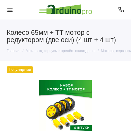
Колесо 65мм + ТТ мотор с
Корпусы и крепёж
редуктором (две оси) (4 шт + 4 шт)
Моторы, сервоприводы и помпы
Главная
Механика, корпусы и крепёж, охлаждение
Моторы, сервопр
Охлаждение
Популярный