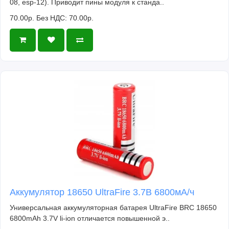
08, esp-12). Приводит пины модуля к станда..
70.00р.
Без НДС: 70.00р.
Аккумулятор 18650 UltraFire 3.7В 6800мА/ч
Универсальная аккумуляторная батарея UltraFire BRC 18650
6800mAh 3.7V li-ion отличается повышенной э..