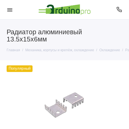
Радиатор алюминиевый
Корпусы и крепёж
13.5х15х6мм
Моторы, сервоприводы и помпы
Главная
Механика, корпусы и крепёж, охлаждение
Охлаждение
Ра
Охлаждение
Популярный