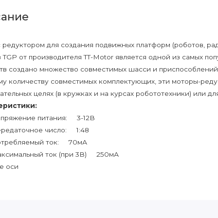
ание
 редуктором для создания подвижных платформ (роботов, ра
 TGP от производителя TT-Motor является одной из самых поп
тв создано множество совместимых шасси и приспособлений.
у количеству совместимых комплектующих, эти моторы-редук
ательных целях (в кружках и на курсах робототехники) или дл
еристики:
пряжение питания: 3-12В
редаточное число: 1:48
требляемый ток: 70мА
ксимальный ток (при 3В) 250мА
е оси