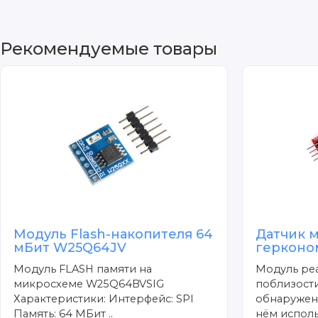
Рекомендуемые товары
Модуль Flash-накопителя 64
Датчик м
мБит W25Q64JV
герконо
Модуль FLASH памяти на
Модуль ре
микросхеме W25Q64BVSIG
поблизости
Характеристики: Интерфейс: SPI
обнаружен
Память: 64 МБит ..
нём исполь