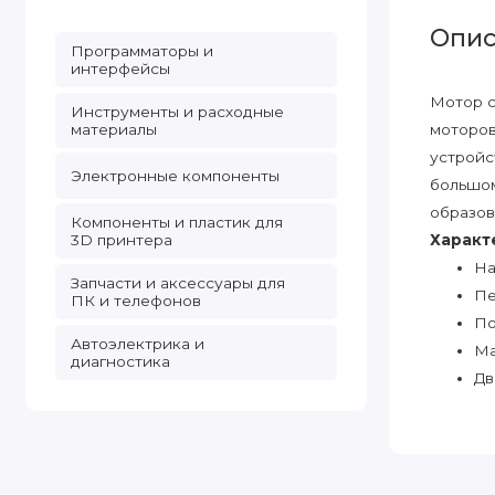
Опис
Программаторы и
интерфейсы
Мотор с
Инструменты и расходные
материалы
моторов
устройс
Электронные компоненты
большом
образов
Компоненты и пластик для
Характ
3D принтера
На
Запчасти и аксессуары для
Пе
ПК и телефонов
По
Автоэлектрика и
Ма
диагностика
Дв