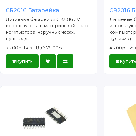
CR2016 Батарейка
CR2016 Б
Литиевые батарейки CR2016 3V,
Литиевые б
используются в материнской плате
используют
компьютера, наручных часах,
компьютера
пультах д..
пультах д..
75.00р.
Без НДС: 75.00р.
45.00р.
Без
Купить
Купит