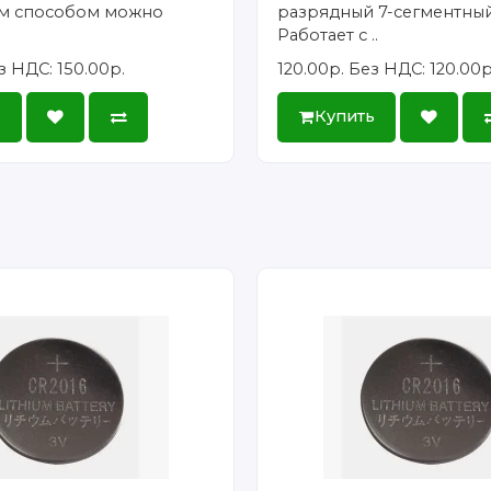
м способом можно
разрядный 7-сегментный
.
Работает с ..
з НДС: 150.00р.
120.00р.
Без НДС: 120.00р
ь
Купить