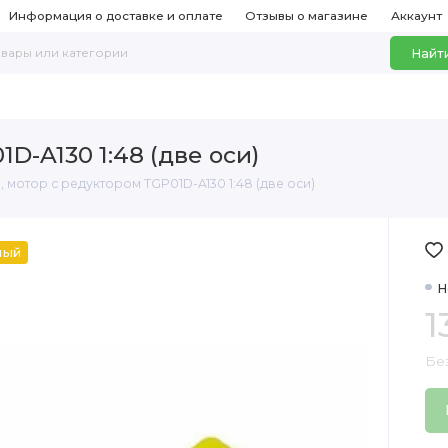
Информация о доставке и оплате
Отзывы о магазине
Аккаунт
Найт
D-A130 1:48 (две оси)
, мотор с редуктором TGP01D-A130 1:48 (две оси)
ный
Н
1
Без