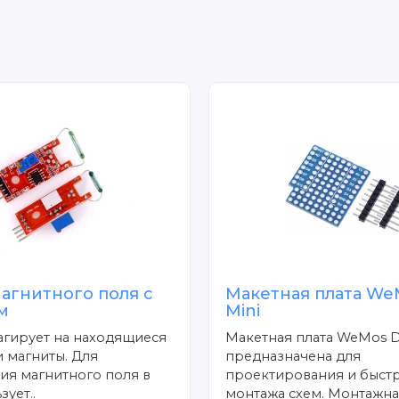
агнитного поля с
Макетная плата We
м
Mini
агирует на находящиеся
Макетная плата WeMos D
 магниты. Для
предназначена для
ия магнитного поля в
проектирования и быст
зует..
монтажа схем. Монтажная