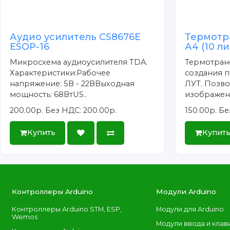
Аудио усилитель CS8676E
Термотр
ESOP-16
А4 (10 л
Микросхема аудиоусилителя TDA.
Термотран
Характеристики:Рабочее
создания п
напряжение: 5В - 22ВВыходная
ЛУТ. Позво
мощность: 68ВтUS..
изображени
200.00р.
Без НДС: 200.00р.
150.00р.
Бе
Купить
Купит
Контроллеры Arduino
Модули Arduino
Контроллеры Arduino STM, ESP,
Модули для Arduino
Wemos
Модули ввода и клав