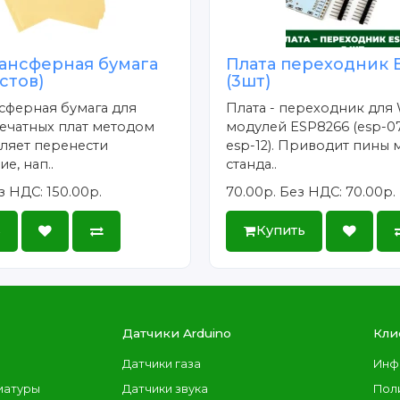
ансферная бумага
Плата переходник 
истов)
(3шт)
сферная бумага для
Плата - переходник для 
ечатных плат методом
модулей ESP8266 (esp-07
ляет перенести
esp-12). Приводит пины 
е, нап..
станда..
з НДС: 150.00р.
70.00р.
Без НДС: 70.00р.
ь
Купить
Датчики Arduino
Кли
Датчики газа
Инф
иатуры
Датчики звука
Пол