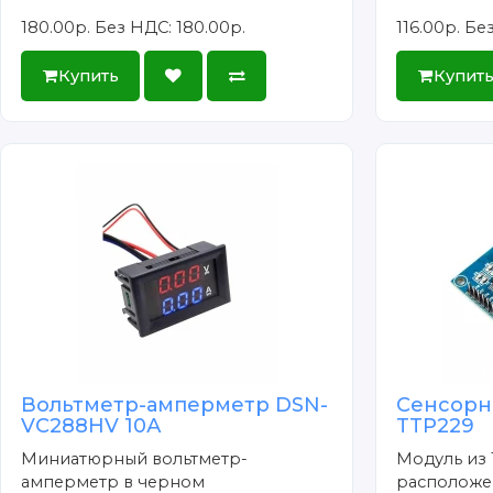
180.00р.
Без НДС: 180.00р.
116.00р.
Без
Купить
Купит
Вольтметр-амперметр DSN-
Сенсорн
VC288HV 10А
TTP229
Миниатюрный вольтметр-
Модуль из 
амперметр в черном
расположен