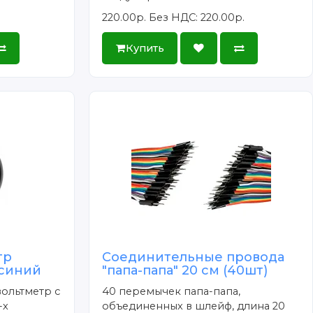
220.00р.
Без НДС: 220.00р.
Купить
тр
Соединительные провода
 синий
"папа-папа" 20 см (40шт)
ольтметр с
40 перемычек папа-папа,
-х
объединенных в шлейф, длина 20