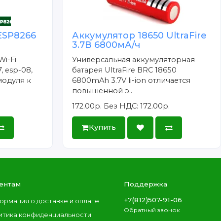
ESP8266
Аккумулятор 18650 UltraFire
3.7В 6800мА/ч
Wi-Fi
Универсальная аккумуляторная
, esp-08,
батарея UltraFire BRC 18650
модуля к
6800mAh 3.7V li-ion отличается
повышенной э..
172.00р.
Без НДС: 172.00р.
Купить
ентам
Поддержка
+7(812)507-91-06
ормация о доставке и оплате
Обратный звонок
итика конфиденциальности