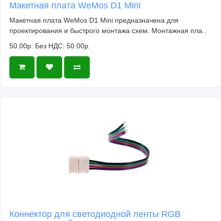
Макетная плата WeMos D1 Mini
Макетная плата WeMos D1 Mini предназначена для
Напряжение питания: 1,5 / 5 В
проектирования и быстрого монтажа схем. Монтажная пла..
Потребляемый ток: 70 мА
50.00р.
Без НДС: 50.00р.
Диапазон измерений угарного газа: 0,01 – 1
промилле
Диапазон измерений углеводородных газов: 0,1
– 10 промилле
Коннектор для светодиодной ленты RGB