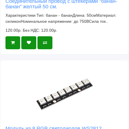
Соединительный провод с штекерами "банан-
банан" желтый 50 см.
Характеристики:Тип: банан - бананДлина: 50смМатериал:
силиконНоминальное напряжение: до 750ВСила ток..
120.00р.
Без НДС: 120.00р.
Модуль из 8 RGB светодиодов WS2812