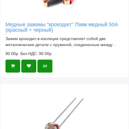
}
void loop() {
  Serial.println(digitalRead(3));
  delay(10);
Медные зажимы "крокодил" 75мм медный 50A
}
(красный + черный)
Зажим крокодил в изоляции представляет собой две
Откроем плоттер и помашем над датчиком рукой:
металлические детали с пружиной, соединенные между ..
90.00р.
Без НДС: 90.00р.