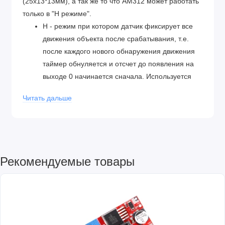
(25х13*13мм), а так же то что AM312 может работать
только в "H режиме".
H - режим при котором датчик фиксирует все
движения объекта после срабатывания, т.е.
после каждого нового обнаружения движения
таймер обнуляется и отсчет до появления на
выходе 0 начинается сначала. Используется
для систем освещения. При однократном
Читать дальше
срабатывании на выходе OUT появляется 1 на
срок 2 сек (±20%).
Характеристики:
Датчик PIR-sensor: AS312
Микросхема PIR controller: нет
Рекомендуемые товары
Угол обнаружения: 100°
Дистанция обнаружения: от 3 до 5 метров
Сигнал на выходе (OUT): Высокие(1) и
низкие(0) уровни в 3.3V TTL логике
Длительность сигнала при обнаружении