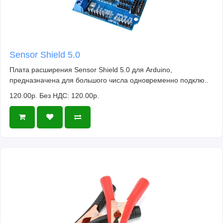
сторону платы по компонентам:
Sensor Shield 5.0
Примеры
Плата расширения Sensor Shield 5.0 для Arduino,
предназначена для большого числа одновременно подклю..
120.00р.
Без НДС: 120.00р.
Для работы с датчиком достаточно опрашивать пин, к
которому он подключен. Если датчик обнаружит
движение – он выдаст высокий сигнал. Выведем
значение с пина в порт:
void setup() {
  Serial.begin(9600);