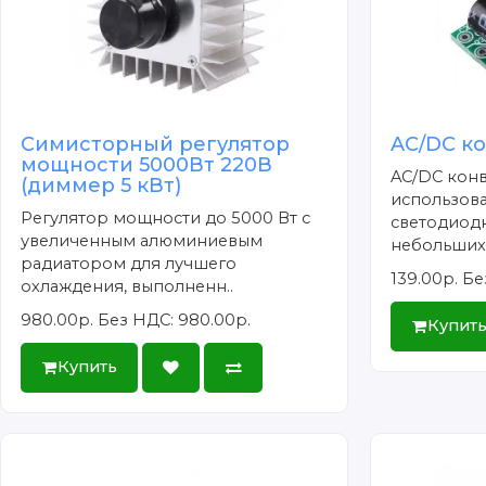
Симисторный регулятор
AC/DC к
мощности 5000Вт 220В
AC/DC конв
(диммер 5 кВт)
использова
Регулятор мощности до 5000 Вт с
светодиод
увеличенным алюминиевым
небольших 
радиатором для лучшего
139.00р.
Бе
охлаждения, выполненн..
980.00р.
Без НДС: 980.00р.
Купит
Купить