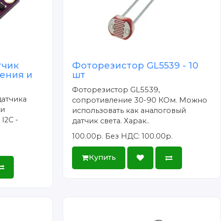
тчик
Фоторезистор GL5539 - 10
ения и
шт
Фоторезистор GL5539,
датчика
сопротивление 30-90 КОм. Можно
 и
использовать как аналоговый
I2C -
датчик света. Харак..
100.00р.
Без НДС: 100.00р.
Купить