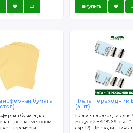
ь
Купить
ансферная бумага
Плата переходник 
истов)
(3шт)
сферная бумага для
Плата - переходник для 
ечатных плат методом
модулей ESP8266 (esp-07
ляет перенести
esp-12). Приводит пины 