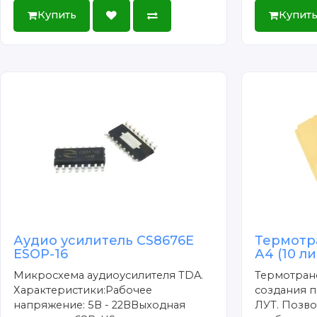
Купить
Купит
Аудио усилитель CS8676E
Термотр
ESOP-16
А4 (10 л
Микросхема аудиоусилителя TDA.
Термотран
Характеристики:Рабочее
создания п
напряжение: 5В - 22ВВыходная
ЛУТ. Позво