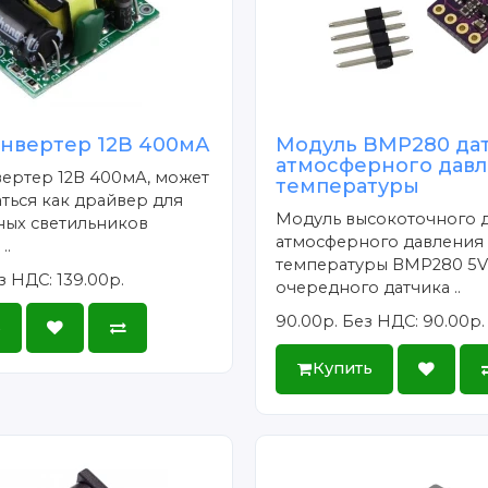
онвертер 12В 400мА
Модуль BMP280 да
атмосферного давл
ертер 12В 400мА, может
температуры
ться как драйвер для
Модуль высокоточного 
ных светильников
атмосферного давления
..
температуры BMP280 5V 
з НДС: 139.00р.
очередного датчика ..
90.00р.
Без НДС: 90.00р.
ь
Купить