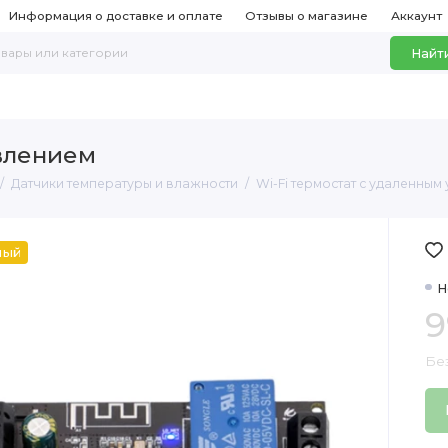
Информация о доставке и оплате
Отзывы о магазине
Аккаунт
Найт
авлением
Датчики температуры и влажности
Wi-Fi термостат с удаленны
ный
Н
9
Бе