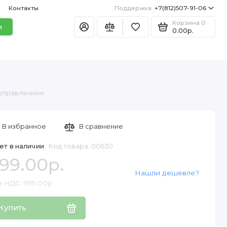
Контакты
Поддержка
+7(812)507-91-06
Корзина
0
и
0.00р.
м управлением
В избранное
В сравнение
ет в наличии
Код товара: 00630
99.00р.
Нашли дешевле?
з НДС: 999.00р.
Купить