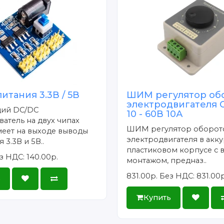
итания 3.3В / 5В
ШИМ регулятор об
электродвигателя
ий DC/DC
10 - 60В 10А
атель на двух чипах
ШИМ регулятор оборот
меет на выходе выводы
электродвигателя в акк
 3.3В и 5В..
пластиковом корпусе с
з НДС: 140.00р.
монтажом, предназ..
831.00р.
Без НДС: 831.00р
ь
Купить