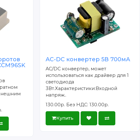
оротов
AC-DC конвертер 5В 700мА
 CCM96SK
AC/DC конвертер, может
использоваться как драйвер для 1
ов
светодиода
уратном
3Вт.Характеристики:Входной
 внешним
напряж..
130.00р.
Без НДС: 130.00р.
.
Купить