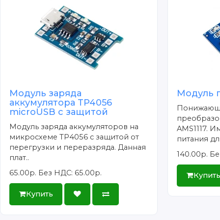
Модуль заряда
Модуль п
аккумулятора TP4056
Понижающ
microUSB с защитой
преобразов
Модуль заряда аккумуляторов на
AMS1117. И
микросхеме TP4056 с защитой от
питания для
перегрузки и переразряда. Данная
140.00р.
Бе
плат..
65.00р.
Без НДС: 65.00р.
Купит
Купить