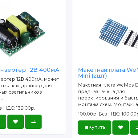
онвертер 12В 400мА
Макетная плата We
Mini (2шт)
ертер 12В 400мА, может
Макетная плата WeMos D
ться как драйвер для
предназначена для
ных светильников
проектирования и быст
..
монтажа схем. Монтажная
з НДС: 139.00р.
100.00р.
Без НДС: 100.00
ь
Купить