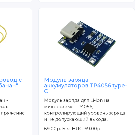
ровод с
Модуль заряда
банан"
аккумуляторов TP4056 type-
C
ан -
Модуль заряда для Li-ion на
ал:
микросхеме TP4056,
апряжение:
контролирующий уровень заряда
и не допускающий выхода..
.
69.00р.
Без НДС: 69.00р.