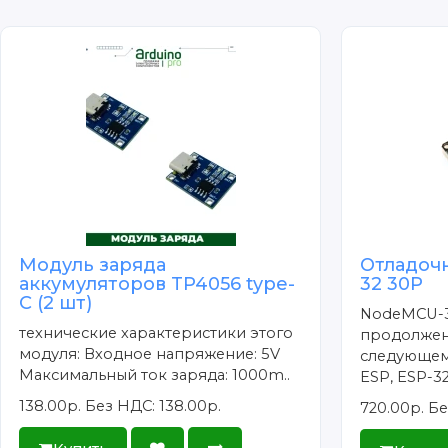
Модуль заряда
Отладоч
аккумуляторов TP4056 type-
32 30P
C (2 шт)
NodeMCU-3
технические характеристики этого
продолжен
модуля: Входное напряжение: 5V
следующем
Максимальный ток заряда: 1000m..
ESP, ESP-32/
138.00р.
Без НДС: 138.00р.
720.00р.
Бе