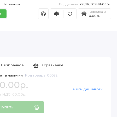
Контакты
Поддержка
+7(812)507-91-06
Корзина
0
и
0.00р.
В избранное
В сравнение
ет в наличии
Код товара: 00532
0.00р.
Нашли дешевле?
з НДС: 60.00р.
Купить