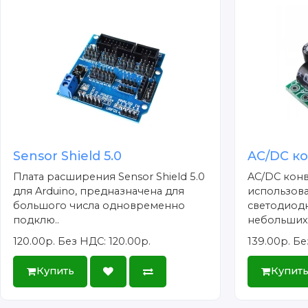
Sensor Shield 5.0
AC/DC к
Плата расширения Sensor Shield 5.0
AC/DC конв
для Arduino, предназначена для
использова
большого числа одновременно
светодиод
подклю..
небольших 
120.00р.
Без НДС: 120.00р.
139.00р.
Бе
Купить
Купит