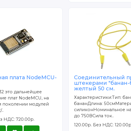
ная плата NodeMCU-
Соединительный п
штекерами "банан-
желтый 50 см.
2 это дальнейшее
Характеристики:Тип: бан
ие плат NodeMCU, на
бананДлина: 50смМатери
 поколении модулей
силиконНоминальное н
..
до 750ВСила ток..
з НДС: 720.00р.
120.00р.
Без НДС: 120.00р