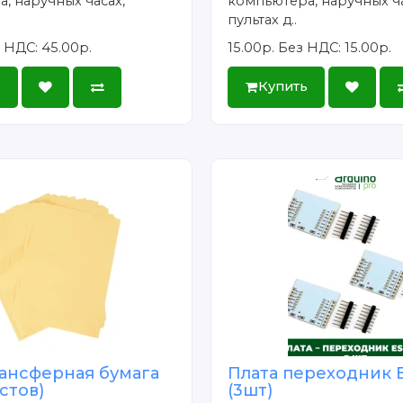
, наручных часах,
компьютера, наручных ча
пультах д..
 НДС: 45.00р.
15.00р.
Без НДС: 15.00р.
ь
Купить
ансферная бумага
Плата переходник 
истов)
(3шт)