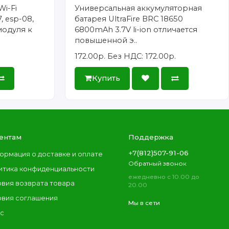
Wi-Fi
Универсальная аккумуляторная
, esp-08,
батарея UltraFire BRC 18650
модуля к
6800mAh 3.7V li-ion отличается
повышенной э..
172.00р.
Без НДС: 172.00р.
Купить
ентам
Поддержка
+7(812)507-91-06
ормация о доставке и оплате
Обратный звонок
итика конфиденциальности
ежедневно с 10.00 до
овия возврата товара
20.00
овия соглашения
Мы в сети
ас