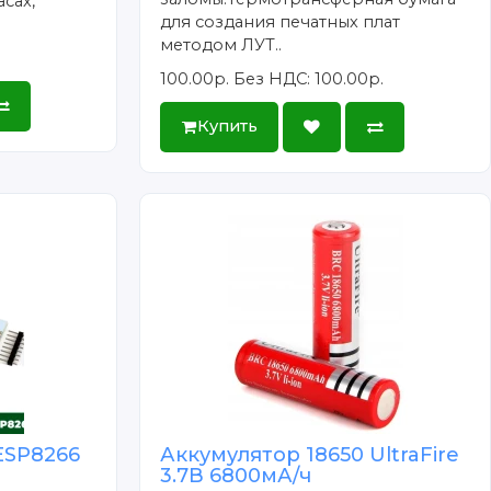
сах,
для создания печатных плат
методом ЛУТ..
100.00р.
Без НДС: 100.00р.
Купить
ESP8266
Аккумулятор 18650 UltraFire
3.7В 6800мА/ч