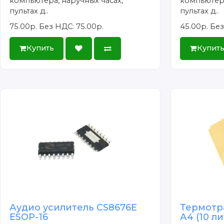
компьютера, наручных часах,
компьютера
пультах д..
пультах д..
75.00р.
Без НДС: 75.00р.
45.00р.
Без
Купить
Купит
Аудио усилитель CS8676E
Термотр
ESOP-16
А4 (10 л