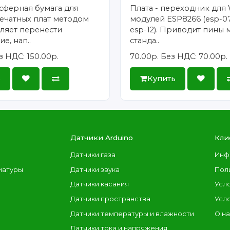
сферная бумага для
Плата - переходник для 
ечатных плат методом
модулей ESP8266 (esp-07
ляет перенести
esp-12). Приводит пины 
е, нап..
станда..
з НДС: 150.00р.
70.00р.
Без НДС: 70.00р.
ь
Купить
Датчики Arduino
Кли
Датчики газа
Инф
иатуры
Датчики звука
Пол
Датчики касания
Усл
Датчики пространства
Усл
Датчики температуры и влажности
О н
Датчики тока и напряжения