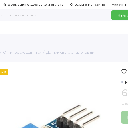
Информация о доставке и оплате
Отзывы о магазине
Аккаунт
Найт
Оптические датчики
Датчик света аналоговый
ный
Н
6
Бе