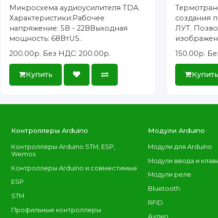
Микросхема аудиоусилителя TDA.
Термотран
Характеристики:Рабочее
создания п
напряжение: 5В - 22ВВыходная
ЛУТ. Позво
мощность: 68ВтUS..
изображени
200.00р.
Без НДС: 200.00р.
150.00р.
Бе
Купить
Купит
Контроллеры Arduino
Модули Arduino
Контроллеры Arduino STM, ESP,
Модули для Arduino
Wemos
Модули ввода и клав
Контроллеры Arduino и совместимые
Модули реле
ESP
Bluetooth
STM
RFID
Профильные контроллеры
Аудио