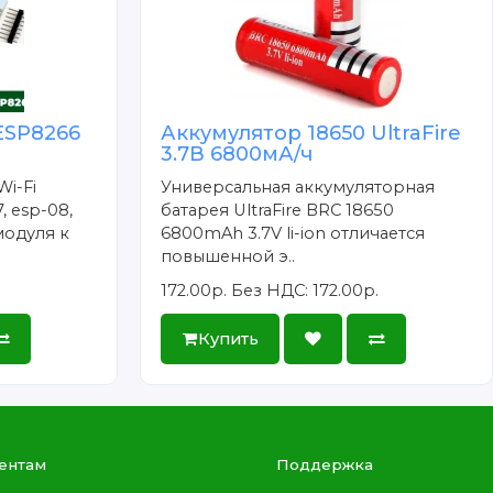
ESP8266
Аккумулятор 18650 UltraFire
3.7В 6800мА/ч
Wi-Fi
Универсальная аккумуляторная
, esp-08,
батарея UltraFire BRC 18650
модуля к
6800mAh 3.7V li-ion отличается
повышенной э..
172.00р.
Без НДС: 172.00р.
Купить
ентам
Поддержка