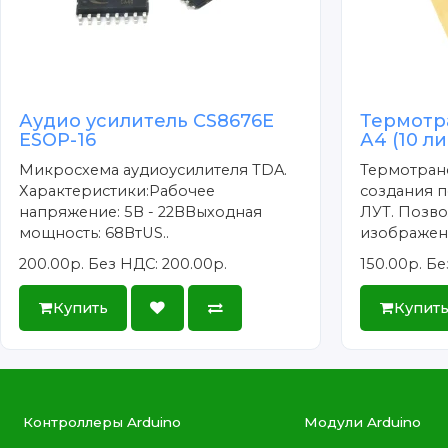
Аудио усилитель CS8676E
Термотр
ESOP-16
А4 (10 л
Микросхема аудиоусилителя TDA.
Термотран
Характеристики:Рабочее
создания п
напряжение: 5В - 22ВВыходная
ЛУТ. Позво
мощность: 68ВтUS..
изображени
200.00р.
Без НДС: 200.00р.
150.00р.
Бе
Купить
Купит
Контроллеры Arduino
Модули Arduino