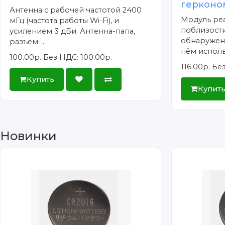
герконо
Антенна с рабочей частотой 2400
Модуль ре
мГц (частота работы Wi-Fi), и
поблизости
усилением 3 дБи. Антенна-папа,
обнаружен
разъем-..
нём исполь
100.00р.
Без НДС: 100.00р.
116.00р.
Без
Купить
Купит
Новинки