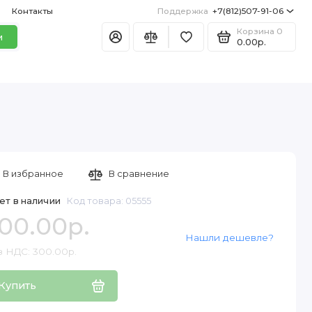
Контакты
Поддержка
+7(812)507-91-06
Корзина
0
и
0.00р.
В избранное
В сравнение
ет в наличии
Код товара: 05555
00.00р.
Нашли дешевле?
з НДС: 300.00р.
Купить