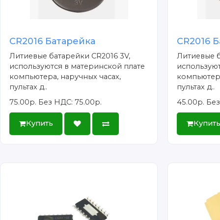
CR2016 Батарейка
CR2016 Б
Литиевые батарейки CR2016 3V,
Литиевые б
используются в материнской плате
используют
компьютера, наручных часах,
компьютера
пультах д..
пультах д..
75.00р.
Без НДС: 75.00р.
45.00р.
Без
Купить
Купит