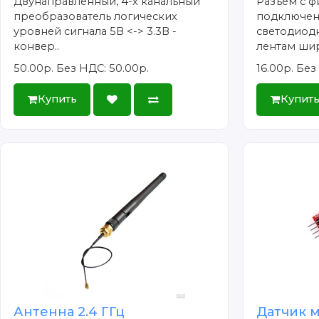
Двунаправленный, 4-х канальный
Разъем с ф
преобразователь логических
подключен
уровней сигнала 5В <-> 3.3В -
светодиод
конвер..
лентам шир
50.00р.
Без НДС: 50.00р.
16.00р.
Без 
Купить
Купит
Антенна 2.4 ГГц
Датчик м