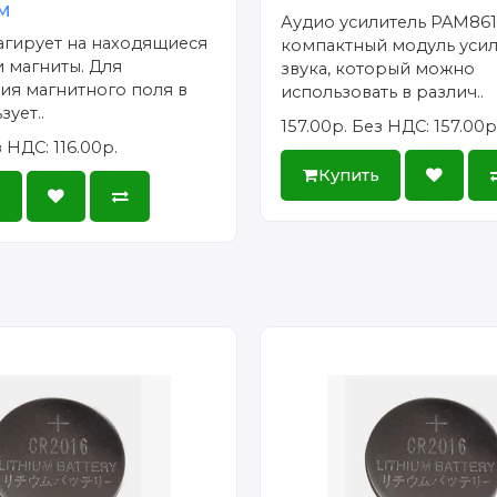
м
Аудио усилитель PAM8610
агирует на находящиеся
компактный модуль уси
 магниты. Для
звука, который можно
ия магнитного поля в
использовать в различ..
зует..
157.00р.
Без НДС: 157.00р
 НДС: 116.00р.
Купить
ь