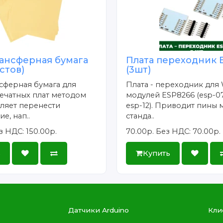
ансферная бумага
Плата переходник 
истов)
(3шт)
сферная бумага для
Плата - переходник для 
ечатных плат методом
модулей ESP8266 (esp-07
ляет перенести
esp-12). Приводит пины 
е, нап..
станда..
з НДС: 150.00р.
70.00р.
Без НДС: 70.00р.
ь
Купить
Датчики Arduino
Кли