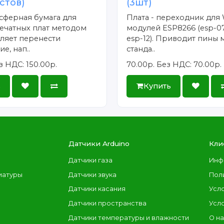
истов)
(3шт)
сферная бумага для
Плата - переходник для 
ечатных плат методом
модулей ESP8266 (esp-07
ляет перенести
esp-12). Приводит пины 
е, нап..
станда..
з НДС: 150.00р.
70.00р.
Без НДС: 70.00р.
ь
Купить
Датчики Arduino
Кли
Датчики газа
Инф
иатуры
Датчики звука
Пол
Датчики касания
Усл
Датчики пространства
Усл
Датчики температуры и влажности
О н