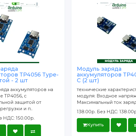
заряда
Модуль заряда
торов TP4056 Type-
аккумуляторов TP40
той - 2 шт
C (2 шт)
яда аккумуляторов на
технические характерис
 TP4056, с
модуля: Входное напряж
льной защитой от
Максимальный ток заряд
регрузки и п..
138.00р.
Без НДС: 138.00р
з НДС: 150.00р.
Купить
ь