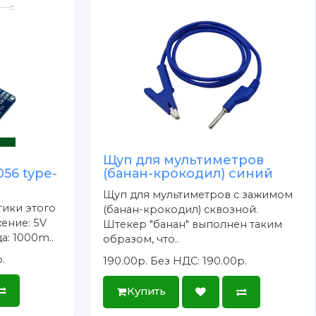
Щуп для мультиметров
56 type-
(банан-крокодил) синий
Щуп для мультиметров с зажимом
тики этого
(банан-крокодил) сквозной.
ение: 5V
Штекер "банан" выполнен таким
а: 1000m..
образом, что..
.
190.00р.
Без НДС: 190.00р.
Купить