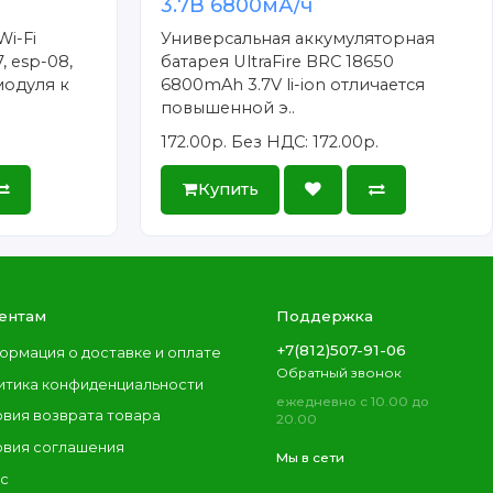
3.7В 6800мА/ч
Wi-Fi
Универсальная аккумуляторная
, esp-08,
батарея UltraFire BRC 18650
модуля к
6800mAh 3.7V li-ion отличается
повышенной э..
172.00р.
Без НДС: 172.00р.
Купить
ентам
Поддержка
+7(812)507-91-06
ормация о доставке и оплате
Обратный звонок
итика конфиденциальности
ежедневно с 10.00 до
овия возврата товара
20.00
овия соглашения
Мы в сети
ас