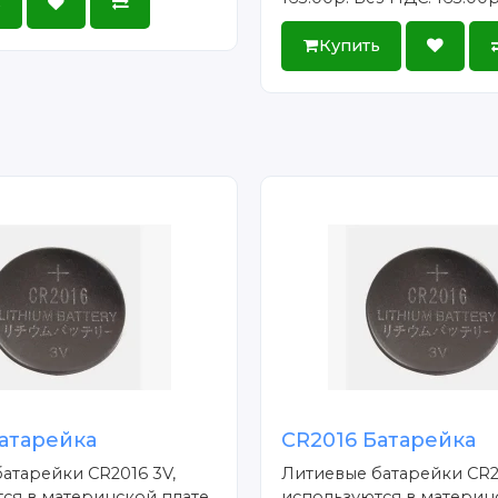
ь
Купить
атарейка
CR2016 Батарейка
атарейки CR2016 3V,
Литиевые батарейки CR2
ся в материнской плате
используются в материн