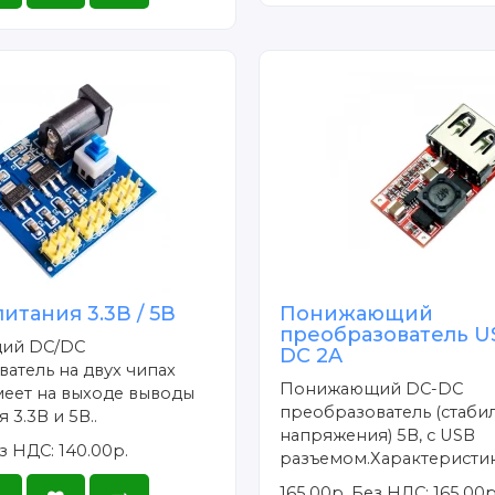
итания 3.3В / 5В
Понижающий
преобразователь U
ий DC/DC
DC 2A
атель на двух чипах
Понижающий DC-DC
меет на выходе выводы
преобразователь (стаби
 3.3В и 5В..
напряжения) 5В, с USB
з НДС: 140.00р.
разъемом.Характеристики
165.00р.
Без НДС: 165.00р