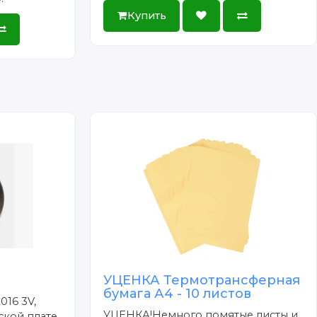
Купить
УЦЕНКА Термотрансферная
бумага А4 - 10 листов
016 3V,
УЦЕНКА!Немного помятые листы и
ской плате