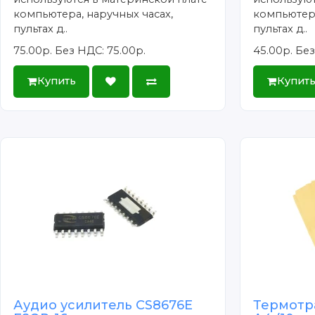
компьютера, наручных часах,
компьютера
пультах д..
пультах д..
75.00р.
Без НДС: 75.00р.
45.00р.
Без
Купить
Купит
Аудио усилитель CS8676E
Термотр