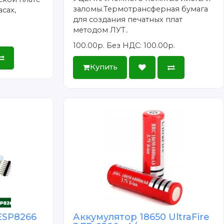
заломы.Термотрансферная бумага
сах,
для создания печатных плат
методом ЛУТ..
100.00р.
Без НДС: 100.00р.
Купить
ESP8266
Аккумулятор 18650 UltraFire