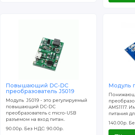
Повышающий DC-DC
Модуль п
преобразователь J5019
Понижающ
Модуль J5019 - это регулируемый
преобразов
повышающий DC-DC
AMS1117. И
преобразователь c micro-USB
питания для
разъемом на вход питан..
140.00р.
Бе
90.00р.
Без НДС: 90.00р.