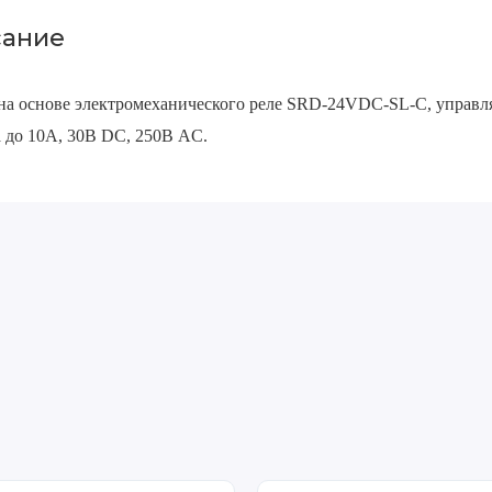
ание
на основе электромеханического реле SRD-24VDC-SL-C, управ
а до 10А, 30В DC, 250В AC.