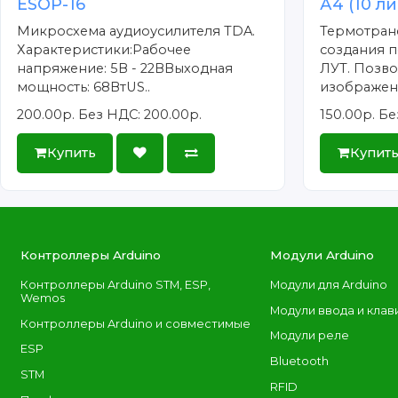
ESOP-16
А4 (10 л
Микросхема аудиоусилителя TDA.
Термотран
Характеристики:Рабочее
создания п
напряжение: 5В - 22ВВыходная
ЛУТ. Позво
мощность: 68ВтUS..
изображени
200.00р.
Без НДС: 200.00р.
150.00р.
Бе
Купить
Купит
Контроллеры Arduino
Модули Arduino
Контроллеры Arduino STM, ESP,
Модули для Arduino
Wemos
Модули ввода и клав
Контроллеры Arduino и совместимые
Модули реле
ESP
Bluetooth
STM
RFID