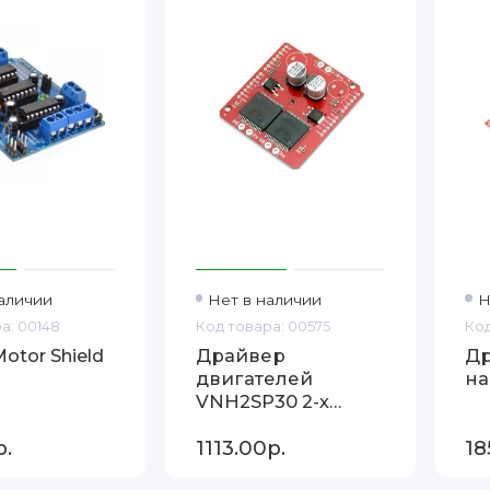
аличии
Нет в наличии
Н
а: 00148
Код товара: 00575
Код
otor Shield
Драйвер
Др
двигателей
на
VNH2SP30 2-х
канальный
р.
1113.00р.
18