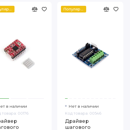
Популярный
Популярный
ет в наличии
Нет в наличии
 товара: 00176
Код товара: 00546
райвер
Драйвер
гового
шагового