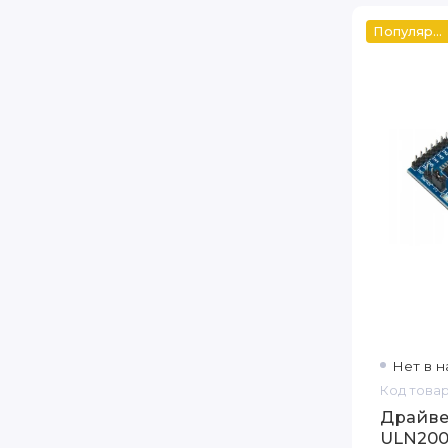
Популярный
Нет в н
Код товар
Драйве
ULN20