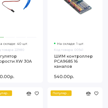
а складе: 40 шт.
На складе: 1 шт.
 товара: 22980
Код товара: 00541
гулятор
ШИМ контроллер
орости XW 30A
PCA9685 16
каналов
0.00р.
540.00р.
Популярный
Популярный