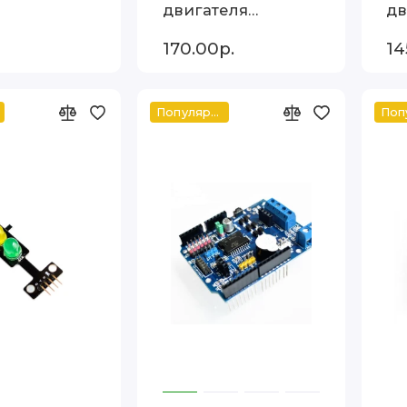
двигателя
дв
DRV8825
170.00р.
14
Популярный