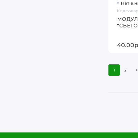
Нет в н
Код товар
МОДУЛ
"СВЕТ
40.00р
1
2
>