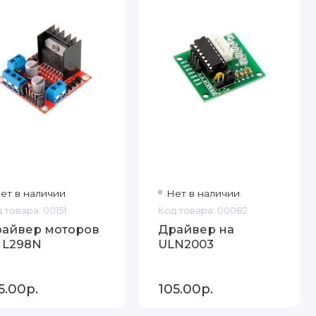
ет в наличии
Нет в наличии
 товара: 00151
Код товара: 00082
айвер моторов
Драйвер на
 L298N
ULN2003
5.00р.
105.00р.