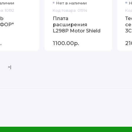
аличии
Нет в наличии
Н
а: 10192
Код товара: 01914
Код
Ь
Плата
Те
ОФОР"
расширения
се
L298P Motor Shield
3C
.
1100.00р.
21
>|