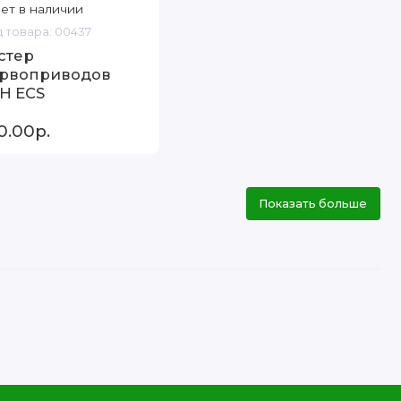
ет в наличии
 товара: 00437
стер
рвоприводов
H ECS
0.00р.
Показать больше