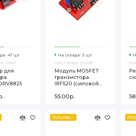
де: 47 шт.
На складе: 5 шт.
Н
а: 01662
Код товара: 00638
Код
р для
Модуль MOSFET
Ре
ра
транзистора
ск
DRV8825
IRF520 (силовой
ключ) для Arduino
р.
55.00р.
58
Популярный