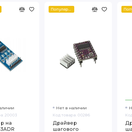
Популярный
аличии
Нет в наличии
Н
а: 20003
Код товара: 00286
Код
р на
Драйвер
Д
03ADR
шагового
ша