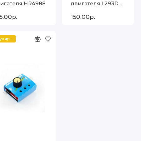
игателя HR4988
двигателя L293D
mini
5.00р.
150.00р.
Популярный