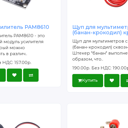
силитель PAM8610
Щуп для мультимет
(банан-крокодил) 
итель PAM8610 - это
Щуп для мультиметров 
й модуль усилителя
(банан-крокодил) сквозн
орый можно
Штекер "банан" выполне
ь в различ..
образом, что..
 НДС: 157.00р.
190.00р.
Без НДС: 190.00
ь
Купить