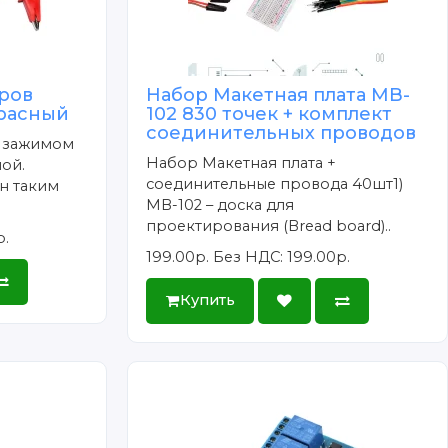
ров
Набор Макетная плата MB-
красный
102 830 точек + комплект
соединительных проводов
с зажимом
Набор Макетная плата +
ой.
соединительные провода 40шт1)
н таким
MB-102 – доска для
проектирования (Bread board)..
р.
199.00р.
Без НДС: 199.00р.
Купить