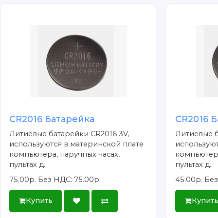
CR2016 Батарейка
CR2016 Б
Литиевые батарейки CR2016 3V,
Литиевые б
используются в материнской плате
используют
компьютера, наручных часах,
компьютера
пультах д..
пультах д..
75.00р.
Без НДС: 75.00р.
45.00р.
Без
Купить
Купит