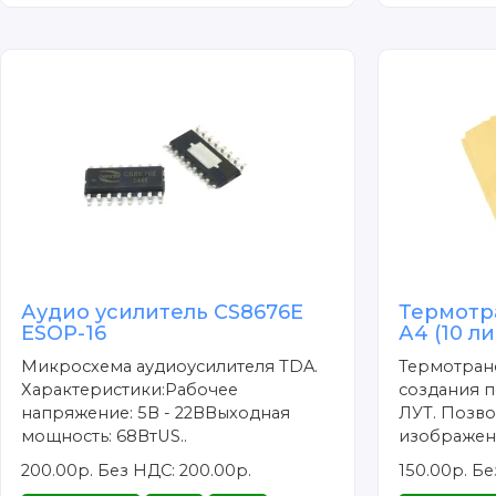
Аудио усилитель CS8676E
Термотр
ESOP-16
А4 (10 л
Микросхема аудиоусилителя TDA.
Термотран
Характеристики:Рабочее
создания п
напряжение: 5В - 22ВВыходная
ЛУТ. Позво
мощность: 68ВтUS..
изображени
200.00р.
Без НДС: 200.00р.
150.00р.
Бе