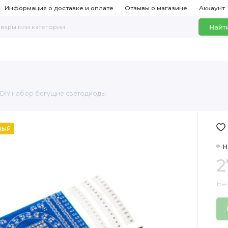
Информация о доставке и оплате
Отзывы о магазине
Аккаунт
Найт
DIY набор бегущие светодиоды
ный
Н
2
Бе