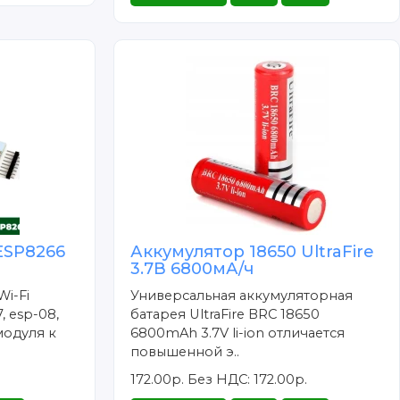
ESP8266
Аккумулятор 18650 UltraFire
3.7В 6800мА/ч
Wi-Fi
Универсальная аккумуляторная
, esp-08,
батарея UltraFire BRC 18650
модуля к
6800mAh 3.7V li-ion отличается
повышенной э..
172.00р.
Без НДС: 172.00р.