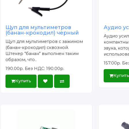
Щуп для мультиметров
Аудио у
(банан-крокодил) черный
Аудио усил
Щуп для мультиметров с зажимом
компактны
(банан-крокодил) сквозной.
звука, кот
Штекер "банан" выполнен таким
использоват
образом, что..
157.00р.
Без
190.00р.
Без НДС: 190.00р.
Купит
Купить