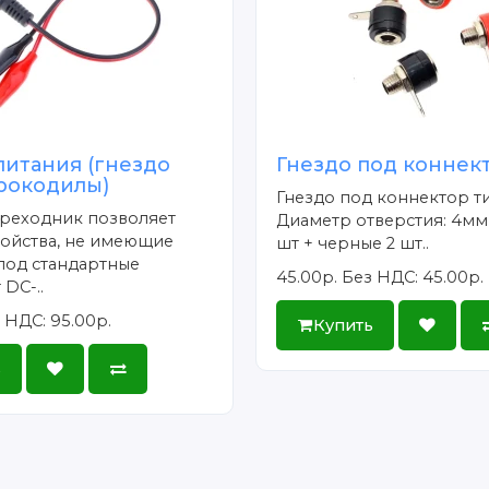
питания (гнездо
Гнездо под коннек
 крокодилы)
Гнездо под коннектор т
ереходник позволяет
Диаметр отверстия: 4мм
ройства, не имеющие
шт + черные 2 шт..
под стандартные
45.00р.
Без НДС: 45.00р.
 DC-..
 НДС: 95.00р.
Купить
ь