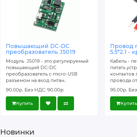
Повышающий DC-DC
Провод 
преобразователь J5019
5.5*2.1 -
Модуль J5019 - это регулируемый
Кабель - п
повышающий DC-DC
питать уст
преобразователь c micro-USB
контактов 
разъемом на вход питан..
провода от
90.00р.
Без НДС: 90.00р.
95.00р.
Без
Купить
Купит
Новинки