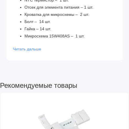
NTC термистор – 1 шт.
Отсек для элемента питания – 1 шт.
Кроватка для микросхемы – 2 шт.
Болт – 14 шт.
Гайка – 14 шт.
Микросхема 15W408AS – 1 шт.
Микросхема DS1302 – 1 шт.
Читать дальше
Керамический конденсатор 22 – 3 шт.
Зуммер – 1 шт.
Разъём питания – 1 шт.
Кабель питания– 1 шт.
Корпус – 1 шт.
Рекомендуемые товары
Резистор 10 КоМ – 3 шт.
Дисплей – 4 шт.