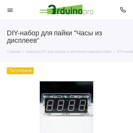
DIY-набор для пайки "Часы из
дисплеев"
Главная
Наборы DIY для сборки и обучения навыков пайки
DIY-набо
Популярный