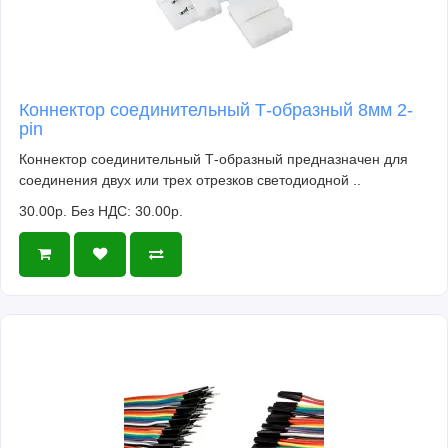
Что потребуется для сборки:
Паяльник
Припой
Коннектор соединительный Т-образный 8мм 2-
Бокорезы
pin
Коннектор соединительный Т-образный предназначен для
соединения двух или трех отрезков светодиодной ..
30.00р.
Без НДС: 30.00р.
Техническое обслуживание:
Рекомендуется применять припой ПОС 61 с
канифолью или аналогичный.
В целях предотвращения отслаивания
печатных проводников и перегрева элементов,
время пайки каждого контакта не должно
превышать 2-3 сек.
Элементы устанавливаются на свои места и