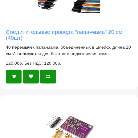
пропаиваются с каждой стороны. Все выводы
элементов соединяются к соответствующей
контактной площадке. Замыкание выводов
между собой недопустимо.
Соединительные провода "папа-мама" 20 см
(40шт)
40 перемычек папа-мама, объединенных в шлейф, длина 20
см.Используются для быстрого подключения комп..
120.00р.
Без НДС: 120.00р.
Видео работы устройства