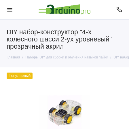
DIY набор-конструктор "4-х
колесного шасси 2-ух уровневый"
прозрачный акрил
Главная
Наборы DIY для сборки и обучения навыков пайки
DIY набо
Популярный