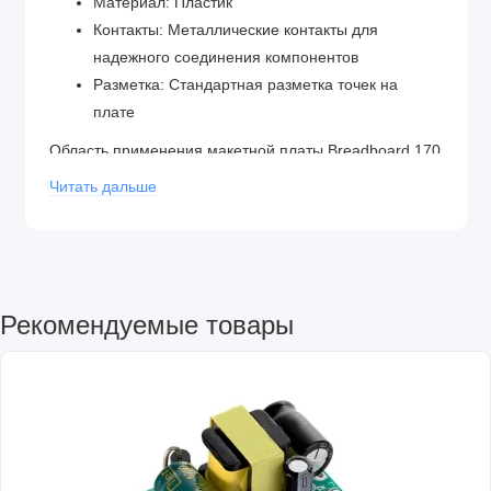
Материал: Пластик
Контакты: Металлические контакты для
надежного соединения компонентов
Разметка: Стандартная разметка точек на
плате
Область применения макетной платы Breadboard 170
точек включает:
Читать дальше
Прототипирование: Позволяет быстро и удобно
создавать прототипы электронных схем и
проверять их работу без необходимости пайки
или постоянного монтажа.
Образование: Широко используется в
Рекомендуемые товары
образовательных целях для изучения основ
электроники, проведения экспериментов и
демонстрации различных электронных схем.
DIY-проекты: Идеально подходит для
различных DIY-проектов, где требуется
временное соединение компонентов или