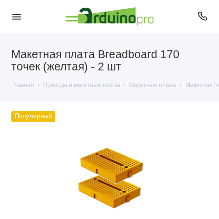
Макетная плата Breadboard 170
Аудио
точек (желтая) - 2 шт
Макетные платы
Главная
Провода и макетные платы
Макетные платы
Макетная пл
Провода USB
Популярный
Провода и перемычки