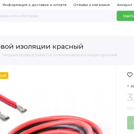
Информация о доставке и оплате
Отзывы о магазине
Аккаунт
Найт
вой изоляции красный
Медный провод 10AWG в силиконовой изоляции красный
ный
Н
3
Бе