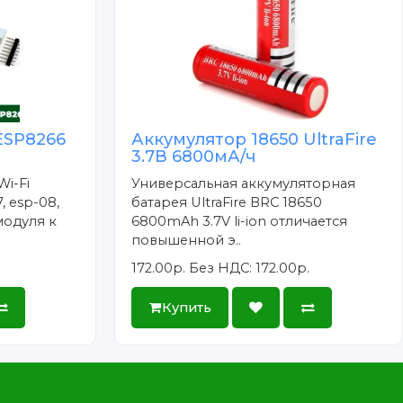
ESP8266
Аккумулятор 18650 UltraFire
3.7В 6800мА/ч
Wi-Fi
Универсальная аккумуляторная
, esp-08,
батарея UltraFire BRC 18650
модуля к
6800mAh 3.7V li-ion отличается
повышенной э..
172.00р.
Без НДС: 172.00р.
Купить