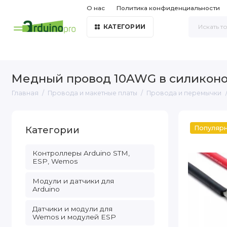
О нас
Политика конфиденциальности
КАТЕГОРИИ
Медный провод 10AWG в силиконо
Главная
Провода и макетные платы
Провода и перемычки
Категории
Популяр
Контроллеры Arduino STM,
ESP, Wemos
Модули и датчики для
Arduino
Датчики и модули для
Wemos и модулей ESP