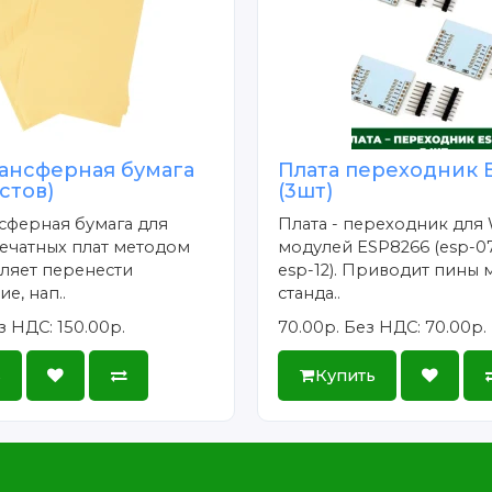
ансферная бумага
Плата переходник 
истов)
(3шт)
сферная бумага для
Плата - переходник для 
ечатных плат методом
модулей ESP8266 (esp-07
ляет перенести
esp-12). Приводит пины 
е, нап..
станда..
з НДС: 150.00р.
70.00р.
Без НДС: 70.00р.
ь
Купить