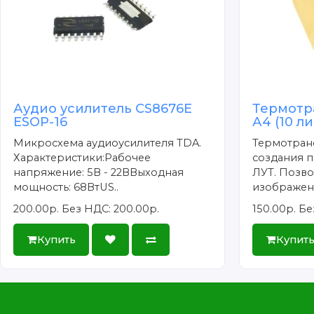
Аудио усилитель CS8676E
Термотр
ESOP-16
А4 (10 л
Микросхема аудиоусилителя TDA.
Термотран
Характеристики:Рабочее
создания п
напряжение: 5В - 22ВВыходная
ЛУТ. Позво
мощность: 68ВтUS..
изображени
200.00р.
Без НДС: 200.00р.
150.00р.
Бе
Купить
Купит