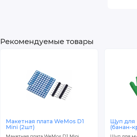
Рекомендуемые товары
Макетная плата WeMos D1
Щуп для
Mini (2шт)
(банан-
Макетная плата WeMos D1 Mini
Щуп для м