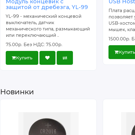
Модуль концевик с
USB Host
защитой от дребезга, YL-99
Плата расш
YL-99 - механический концевой
позволяет 
выключатель, датчик
USB-хосто
механического типа, размыкающий
мышек, кла
или переключающий ..
1500.00р.
Б
75.00р.
Без НДС: 75.00р.
Купит
Купить
Новинки