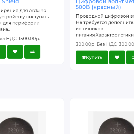
 Shield
Цифровой вольтмет
500В (красный)
ирения для Arduino,
Проводной цифровой во
устройству выступать
Не требуется дополнит
м для периферии:
источников
виа..
питания.Характеристики:
ез НДС: 1500.00р.
300.00р.
Без НДС: 300.00
ь
Купить