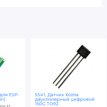
для ESP-
SS41, Датчик Холла
in)
двухполярный цифровой
150G TO92
SP-32