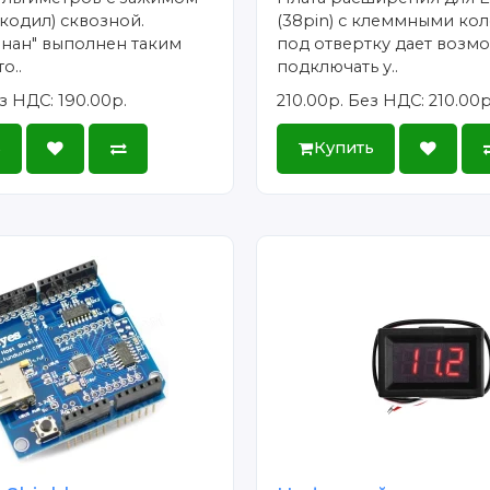
кодил) сквозной.
(38pin) с клеммными ко
нан" выполнен таким
под отвертку дает возм
о..
подключать у..
з НДС: 190.00р.
210.00р.
Без НДС: 210.00р
ь
Купить