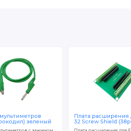
 мультиметров
Плата расширения 
крокодил) зеленый
32 Screw Shield (38p
ультиметров с зажимом
Плата расширения для E