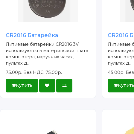
CR2016 Батарейка
CR2016 Б
Литиевые батарейки CR2016 3V,
Литиевые б
используются в материнской плате
используют
компьютера, наручных часах,
компьютера
пультах д..
пультах д..
75.00р.
Без НДС: 75.00р.
45.00р.
Без
Купить
Купит