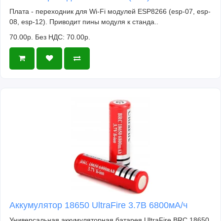
Плата - переходник для Wi-Fi модулей ESP8266 (esp-07, esp-
08, esp-12). Приводит пины модуля к станда..
70.00р.
Без НДС: 70.00р.
Аккумулятор 18650 UltraFire 3.7В 6800мА/ч
Универсальная аккумуляторная батарея UltraFire BRC 18650