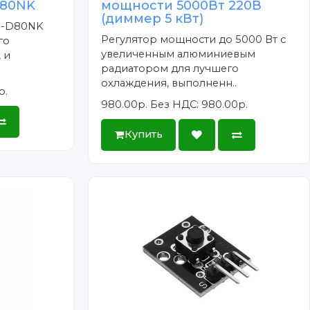
D80NK
мощности 5000Вт 220В
(диммер 5 кВт)
8-D80NK
Регулятор мощности до 5000 Вт с
го
увеличенным алюминиевым
 и
радиатором для лучшего
охлаждения, выполненн..
р.
980.00р.
Без НДС: 980.00р.
Купить