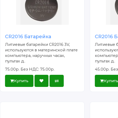
CR2016 Батарейка
CR2016 Б
Литиевые батарейки CR2016 3V,
Литиевые б
используются в материнской плате
используют
компьютера, наручных часах,
компьютера
пультах д..
пультах д..
75.00р.
Без НДС: 75.00р.
45.00р.
Без
Купить
Купит