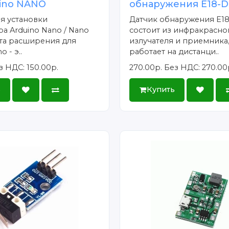
uino NANO
обнаружения E18-
я установки
Датчик обнаружения E1
а Arduino Nano / Nano
состоит из инфракрасно
лата расширения для
излучателя и приемника,
 - э..
работает на дистанци..
з НДС: 150.00р.
270.00р.
Без НДС: 270.00
ь
Купить