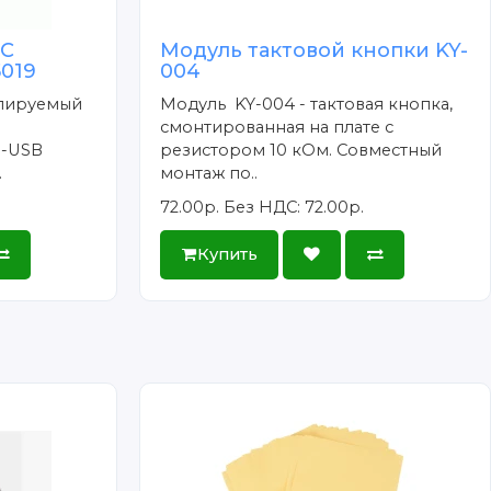
DC
Модуль тактовой кнопки KY-
5019
004
улируемый
Модуль KY-004 - тактовая кнопка,
смонтированная на плате с
o-USB
резистором 10 кОм. Совместный
.
монтаж по..
72.00р.
Без НДС: 72.00р.
Купить