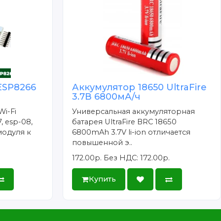
ESP8266
Аккумулятор 18650 UltraFire
3.7В 6800мА/ч
Wi-Fi
Универсальная аккумуляторная
, esp-08,
батарея UltraFire BRC 18650
модуля к
6800mAh 3.7V li-ion отличается
повышенной э..
172.00р.
Без НДС: 172.00р.
Купить