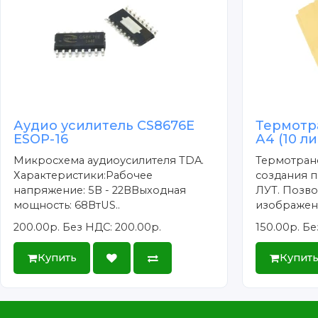
Аудио усилитель CS8676E
Термотр
ESOP-16
А4 (10 л
Микросхема аудиоусилителя TDA.
Термотран
Характеристики:Рабочее
создания п
напряжение: 5В - 22ВВыходная
ЛУТ. Позво
мощность: 68ВтUS..
изображени
200.00р.
Без НДС: 200.00р.
150.00р.
Бе
Купить
Купит