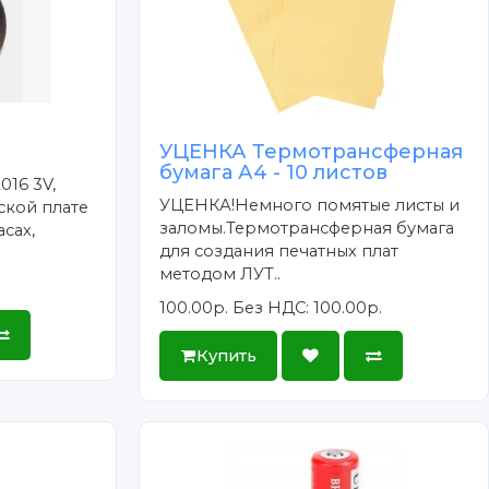
УЦЕНКА Термотрансферная
бумага А4 - 10 листов
016 3V,
УЦЕНКА!Немного помятые листы и
ской плате
заломы.Термотрансферная бумага
сах,
для создания печатных плат
методом ЛУТ..
100.00р.
Без НДС: 100.00р.
Купить