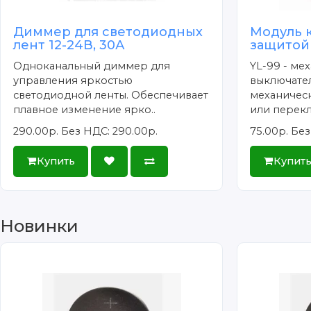
Диммер для светодиодных
Модуль 
лент 12-24В, 30А
защитой 
Одноканальный диммер для
YL-99 - ме
управления яркостью
выключател
светодиодной ленты. Обеспечивает
механичес
плавное изменение ярко..
или перек
290.00р.
Без НДС: 290.00р.
75.00р.
Без
Купить
Купит
Новинки