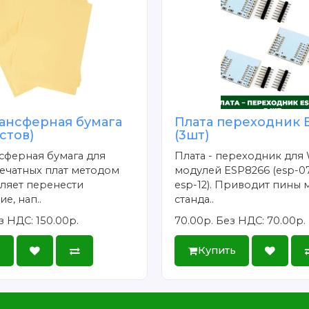
ансферная бумага
Плата переходник 
истов)
(3шт)
сферная бумага для
Плата - переходник для 
ечатных плат методом
модулей ESP8266 (esp-07
ляет перенести
esp-12). Приводит пины 
е, нап..
станда..
з НДС: 150.00р.
70.00р.
Без НДС: 70.00р.
ь
Купить