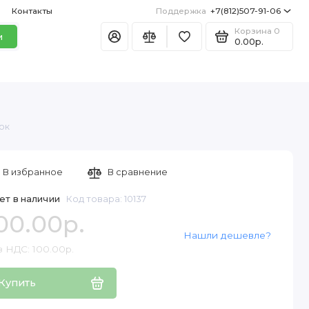
Контакты
Поддержка
+7(812)507-91-06
Корзина
0
и
0.00р.
мок
В избранное
В сравнение
ет в наличии
Код товара: 10137
00.00р.
Нашли дешевле?
з НДС: 100.00р.
Купить