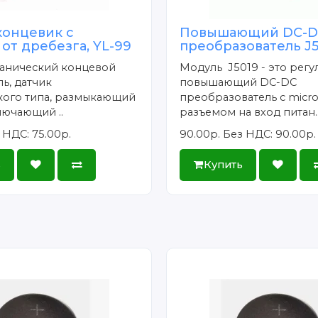
концевик с
Повышающий DC-
от дребезга, YL-99
преобразователь J
ханический концевой
Модуль J5019 - это рег
ь, датчик
повышающий DC-DC
кого типа, размыкающий
преобразователь c micr
лючающий ..
разъемом на вход питан.
 НДС: 75.00р.
90.00р.
Без НДС: 90.00р.
ь
Купить