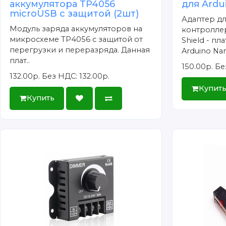
аккумулятора TP4056
для Ard
microUSB с защитой (2шт)
Адаптер дл
Модуль заряда аккумуляторов на
контроллер
микросхеме TP4056 с защитой от
Shield - п
перегрузки и переразряда. Данная
Arduino Nano
плат..
150.00р.
Бе
132.00р.
Без НДС: 132.00р.
Купит
Купить