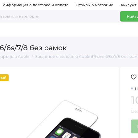
Информация о доставке и оплате
Отзывы о магазине
Аккаунт
Найт
6/6s/7/8 без рамок
уары для Apple
Защитное стекло для Apple iPhone 6/6s/7/8 без ра
ный
Н
1
Бе