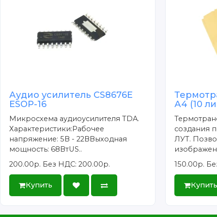
Аудио усилитель CS8676E
Термотр
ESOP-16
А4 (10 л
Микросхема аудиоусилителя TDA.
Термотран
Характеристики:Рабочее
создания п
напряжение: 5В - 22ВВыходная
ЛУТ. Позво
мощность: 68ВтUS..
изображени
200.00р.
Без НДС: 200.00р.
150.00р.
Бе
Купить
Купит