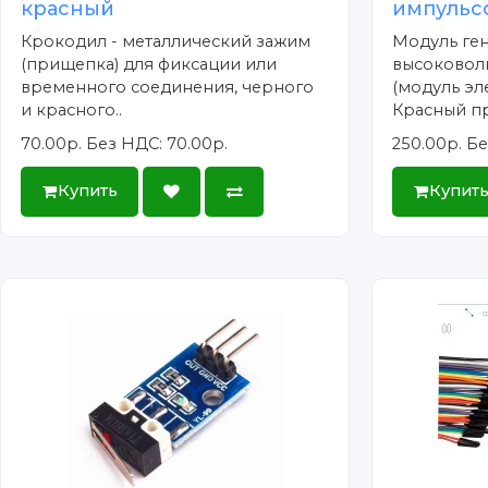
красный
импульс
Крокодил - металлический зажим
Модуль ге
(прищепка) для фиксации или
высоковол
временного соединения, черного
(модуль эл
и красного..
Красный пр
70.00р.
Без НДС: 70.00р.
250.00р.
Бе
Купить
Купит