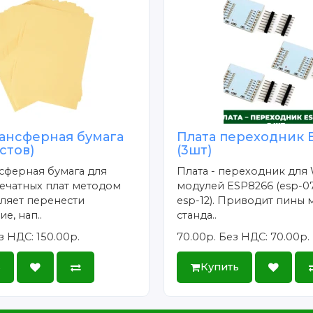
ансферная бумага
Плата переходник 
истов)
(3шт)
сферная бумага для
Плата - переходник для 
ечатных плат методом
модулей ESP8266 (esp-07
ляет перенести
esp-12). Приводит пины 
е, нап..
станда..
з НДС: 150.00р.
70.00р.
Без НДС: 70.00р.
ь
Купить