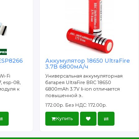
ESP8266
Аккумулятор 18650 UltraFire
3.7В 6800мА/ч
Wi-Fi
Универсальная аккумуляторная
, esp-08,
батарея UltraFire BRC 18650
модуля к
6800mAh 3.7V li-ion отличается
повышенной э..
172.00р.
Без НДС: 172.00р.
Купить