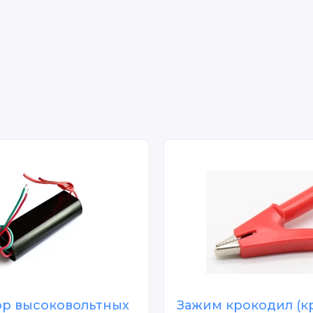
ор высоковольтных
Зажим крокодил (к