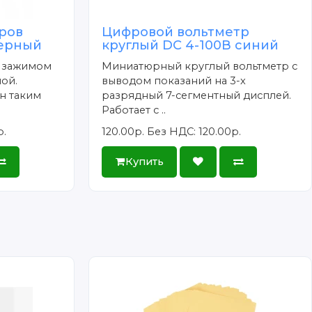
ров
Цифровой вольтметр
черный
круглый DC 4-100В синий
с зажимом
Миниатюрный круглый вольтметр с
ой.
выводом показаний на 3-х
н таким
разрядный 7-сегментный дисплей.
Работает с ..
р.
120.00р.
Без НДС: 120.00р.
Купить