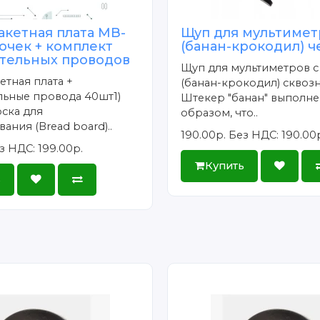
акетная плата MB-
Щуп для мультимет
точек + комплект
(банан-крокодил) 
тельных проводов
Щуп для мультиметров 
тная плата +
(банан-крокодил) сквозн
льные провода 40шт1)
Штекер "банан" выполне
оска для
образом, что..
ания (Bread board)..
190.00р.
Без НДС: 190.00
з НДС: 199.00р.
Купить
ь