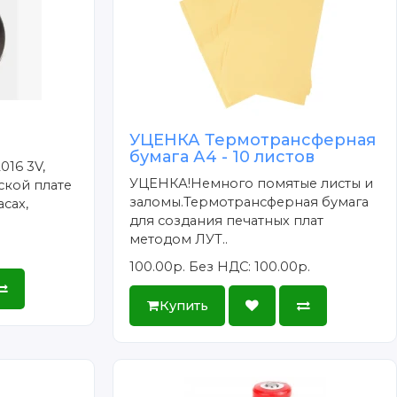
УЦЕНКА Термотрансферная
бумага А4 - 10 листов
016 3V,
УЦЕНКА!Немного помятые листы и
ской плате
заломы.Термотрансферная бумага
сах,
для создания печатных плат
методом ЛУТ..
100.00р.
Без НДС: 100.00р.
Купить