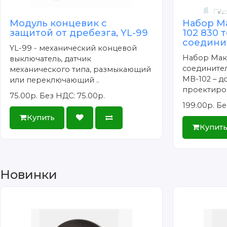
Модуль концевик с
Набор М
защитой от дребезга, YL-99
102 830 
соедини
YL-99 - механический концевой
Набор Маке
выключатель, датчик
соедините
механического типа, размыкающий
MB-102 – д
или переключающий ..
проектиров
75.00р.
Без НДС: 75.00р.
199.00р.
Бе
Купить
Купит
Новинки