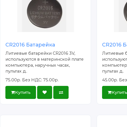
CR2016 Батарейка
CR2016 Б
Литиевые батарейки CR2016 3V,
Литиевые б
используются в материнской плате
используют
компьютера, наручных часах,
компьютера
пультах д..
пультах д..
75.00р.
Без НДС: 75.00р.
45.00р.
Без
Купить
Купит