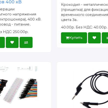
ов 400 кВ
Крокодил - металличес
нерации
(прищепка) для фиксаци
ьтного напряжения
временного соединения
ектрошокера), 400 кВ.
цвета За..
овод - питание..
40.00р.
Без НДС: 40.00р.
з НДС: 250.00р.
Купить
ь