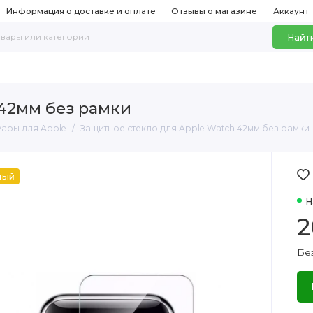
Информация о доставке и оплате
Отзывы о магазине
Аккаунт
Найт
 42мм без рамки
уары для Apple
Защитное стекло для Apple Watch 42мм без рамки
ный
Н
2
Бе