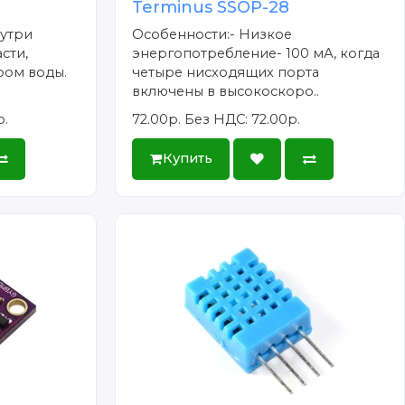
Terminus SSOP-28
нутри
Особенности:- Низкое
сти,
энергопотребление- 100 мА, когда
ром воды.
четыре нисходящих порта
включены в высокоскоро..
р.
72.00р.
Без НДС: 72.00р.
Купить