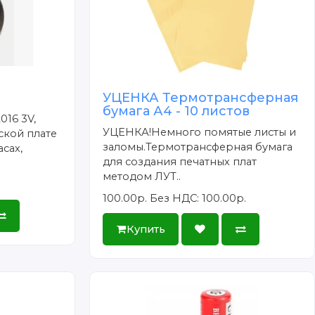
УЦЕНКА Термотрансферная
бумага А4 - 10 листов
016 3V,
УЦЕНКА!Немного помятые листы и
ской плате
заломы.Термотрансферная бумага
сах,
для создания печатных плат
методом ЛУТ..
100.00р.
Без НДС: 100.00р.
Купить