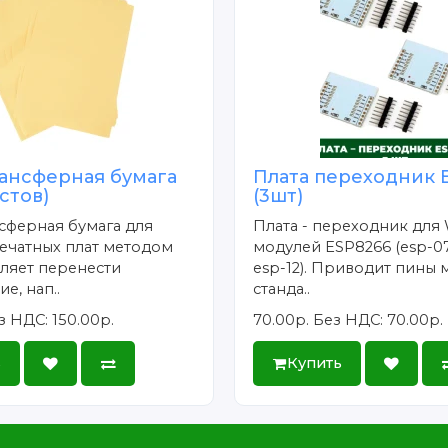
ансферная бумага
Плата переходник 
истов)
(3шт)
сферная бумага для
Плата - переходник для 
ечатных плат методом
модулей ESP8266 (esp-07
ляет перенести
esp-12). Приводит пины 
е, нап..
станда..
з НДС: 150.00р.
70.00р.
Без НДС: 70.00р.
ь
Купить