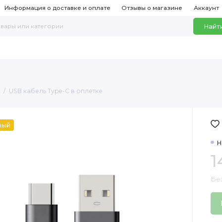
Информация о доставке и оплате
Отзывы о магазине
Аккаунт
Найт
USB кабель Type-C в оплетке
ный
Н
1
Без