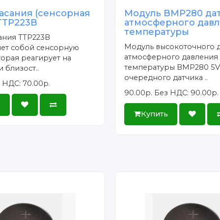
асания (сенсорная
Модуль BMP280 да
TTP223B
атмосферного давл
температуры
ания TTP223B
Модуль высокоточного 
яет собой сенсорную
атмосферного давления
торая реагирует на
температуры BMP280 5V 
 близост..
очередного датчика ..
 НДС: 70.00р.
90.00р.
Без НДС: 90.00р.
ь
Купить