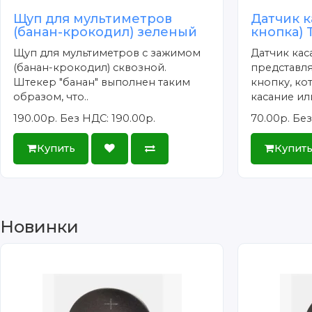
Щуп для мультиметров
Датчик к
(банан-крокодил) зеленый
кнопка) 
Щуп для мультиметров с зажимом
Датчик кас
(банан-крокодил) сквозной.
представл
Штекер "банан" выполнен таким
кнопку, ко
образом, что..
касание или
190.00р.
Без НДС: 190.00р.
70.00р.
Без
Купить
Купит
Новинки