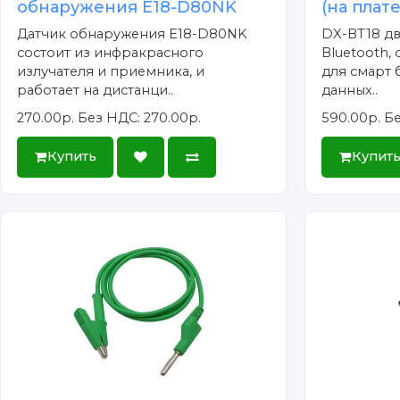
обнаружения E18-D80NK
(на плате
Датчик обнаружения E18-D80NK
DX-BT18 д
состоит из инфракрасного
Bluetooth,
излучателя и приемника, и
для смарт
работает на дистанци..
данных..
270.00р.
Без НДС: 270.00р.
590.00р.
Бе
Купить
Купит