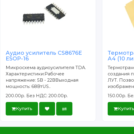
Аудио усилитель CS8676E
Термотр
ESOP-16
А4 (10 л
Микросхема аудиоусилителя TDA.
Термотран
Характеристики:Рабочее
создания п
напряжение: 5В - 22ВВыходная
ЛУТ. Позво
мощность: 68ВтUS..
изображени
200.00р.
Без НДС: 200.00р.
150.00р.
Бе
Купить
Купит