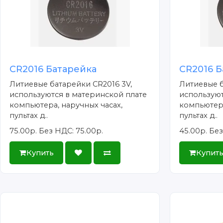
CR2016 Батарейка
CR2016 Б
Литиевые батарейки CR2016 3V,
Литиевые б
используются в материнской плате
используют
компьютера, наручных часах,
компьютера
пультах д..
пультах д..
75.00р.
Без НДС: 75.00р.
45.00р.
Без
Купить
Купит