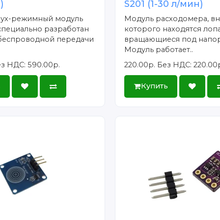
)
S201 (1-30 л/мин)
вух-режимный модуль
Модуль расходомера, в
 специально разработан
которого находятся лопа
 беспроводной передачи
вращающиеся под напо
Модуль работает..
з НДС: 590.00р.
220.00р.
Без НДС: 220.00
ь
Купить