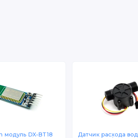
h модуль DX-BT18
Датчик расхода вод