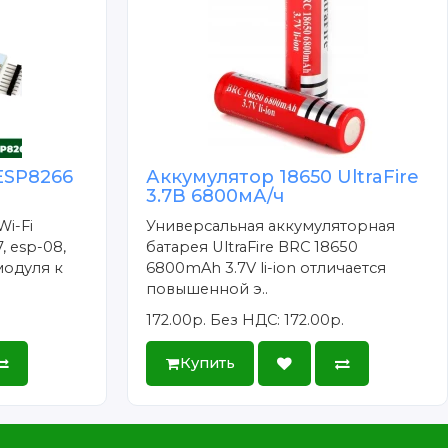
ESP8266
Аккумулятор 18650 UltraFire
3.7В 6800мА/ч
Wi-Fi
Универсальная аккумуляторная
, esp-08,
батарея UltraFire BRC 18650
модуля к
6800mAh 3.7V li-ion отличается
повышенной э..
172.00р.
Без НДС: 172.00р.
Купить