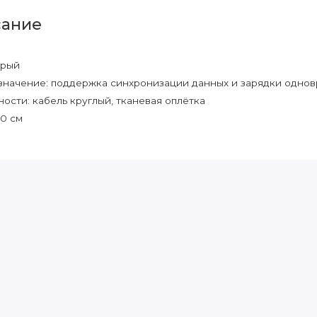
ание
ерый
значение:
поддержка синхронизации данных и зарядки одно
ности:
кабель круглый, тканевая оплётка
50 см