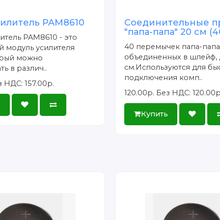
силитель PAM8610
Соединительные п
"папа-папа" 20 см (
итель PAM8610 - это
40 перемычек папа-папа
й модуль усилителя
объединенных в шлейф, 
орый можно
см.Используются для бы
ь в различ..
подключения комп..
 НДС: 157.00р.
120.00р.
Без НДС: 120.00р
ь
Купить