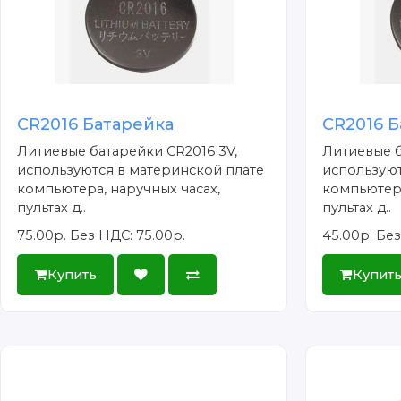
CR2016 Батарейка
CR2016 Б
Литиевые батарейки CR2016 3V,
Литиевые б
используются в материнской плате
используют
компьютера, наручных часах,
компьютера
пультах д..
пультах д..
75.00р.
Без НДС: 75.00р.
45.00р.
Без
Купить
Купит