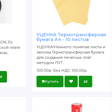
УЦЕНКА Термотрансферная
бумага А4 - 10 листов
016 3V,
УЦЕНКА!Немного помятые листы и
ской плате
заломы.Термотрансферная бумага
сах,
для создания печатных плат
методом ЛУТ..
100.00р.
Без НДС: 100.00р.
Купить