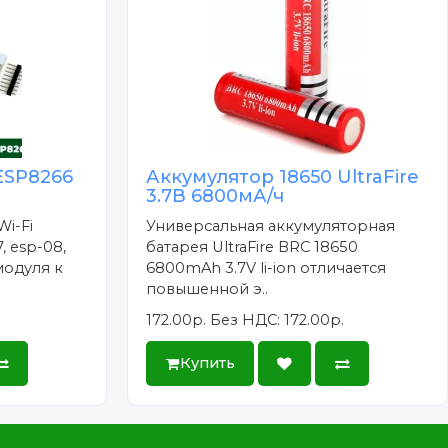
ESP8266
Аккумулятор 18650 UltraFire
3.7В 6800мА/ч
Wi-Fi
Универсальная аккумуляторная
, esp-08,
батарея UltraFire BRC 18650
модуля к
6800mAh 3.7V li-ion отличается
повышенной э..
172.00р.
Без НДС: 172.00р.
Купить