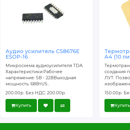
Аудио усилитель CS8676E
Термотр
ESOP-16
А4 (10 л
Микросхема аудиоусилителя TDA.
Термотран
Характеристики:Рабочее
создания п
напряжение: 5В - 22ВВыходная
ЛУТ. Позво
мощность: 68ВтUS..
изображени
200.00р.
Без НДС: 200.00р.
150.00р.
Бе
Купить
Купит