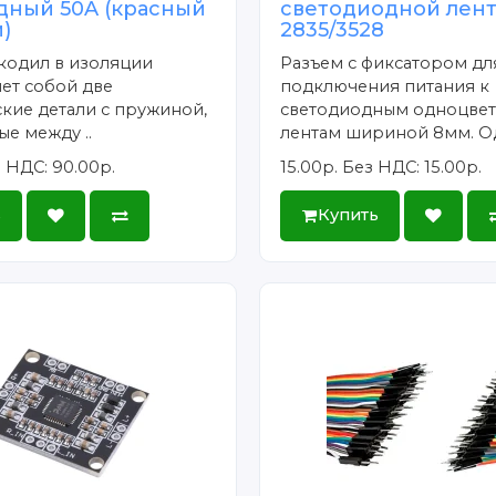
дный 50A (красный
светодиодной лен
)
2835/3528
кодил в изоляции
Разъем с фиксатором дл
ет собой две
подключения питания к
кие детали с пружиной,
светодиодным одноцве
е между ..
лентам шириной 8мм. Од
 НДС: 90.00р.
15.00р.
Без НДС: 15.00р.
ь
Купить