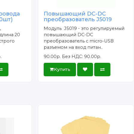
ровода
Повышающий DC-DC
40шт)
преобразователь J5019
,
Модуль J5019 - это регулируемый
длина 20
повышающий DC-DC
строго
преобразователь c micro-USB
разъемом на вход питан..
.
90.00р.
Без НДС: 90.00р.
Купить