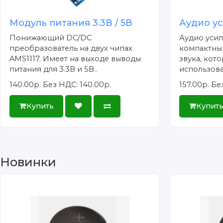
Модуль питания 3.3В / 5В
Аудио у
Понижающий DC/DC
Аудио усил
преобразователь на двух чипах
компактны
AMS1117. Имеет на выходе выводы
звука, кот
питания для 3.3В и 5В..
использоват
140.00р.
Без НДС: 140.00р.
157.00р.
Без
Купить
Купит
Новинки