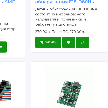
ты SMD
обнаружения E18-D80NK
Датчик обнаружения E18-D80NK
я
состоит из инфракрасного
излучателя и приемника, и
тным
работает на дистанци..
на стор..
270.00р.
Без НДС: 270.00р.
Купить