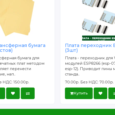
ансферная бумага
Плата переходник 
истов)
(3шт)
сферная бумага для
Плата - переходник для 
ечатных плат методом
модулей ESP8266 (esp-07
ляет перенести
esp-12). Приводит пины 
е, нап..
станда..
з НДС: 150.00р.
70.00р.
Без НДС: 70.00р.
ь
Купить