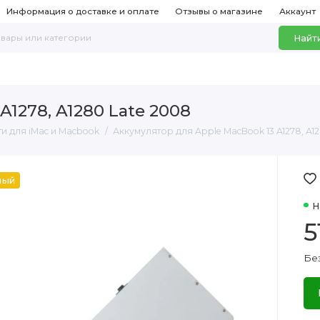
Информация о доставке и оплате
Отзывы о магазине
Аккаунт
Найт
A1278, A1280 Late 2008
и для iMac и Macbook
Аккумулятор для Apple MacBook 13 A1278, A1
ный
Н
5
Без