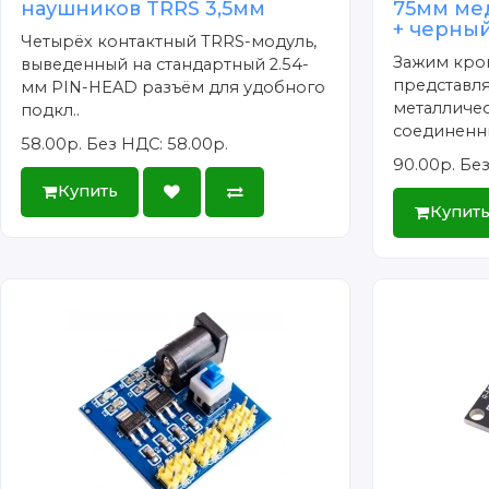
наушников TRRS 3,5мм
75мм ме
+ черный
Четырёх контактный TRRS-модуль,
Зажим кро
выведенный на стандартный 2.54-
представля
мм PIN-HEAD разъём для удобного
металличес
подкл..
соединенны
58.00р.
Без НДС: 58.00р.
90.00р.
Без
Купить
Купит