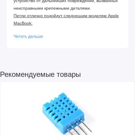
устройство от дальнейших повреждений, вызванных
неисправными крепежными деталями.
Петли отлично подойдут следующим моделям Apple
MacBook:
MacBook Pro 15" A1286 Late 2008
Читать дальше
MacBook Pro 15" A1286 Mid 2009
MacBook Pro 15" A1286 Mid 2010
MacBook Pro 15" A1286 Early 2011
MacBook Pro 15" A1286 Late 2011
Рекомендуемые товары