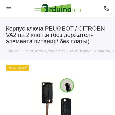
Корпус ключа PEUGEOT / CITROEN
Автомобильные разъемы и переходники
VA2 на 2 кнопки (без держателя
Ключи (корпусы и логотипы)
элемента питания/ без платы)
Наклейки для ключей
Главная
Автоэлектрика и диагностика
Ключи (корпусы и логотипы)
Платы и чипы для ключей
Популярный