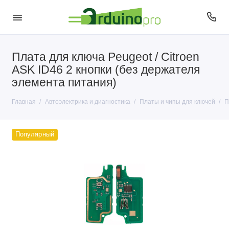
Плата для ключа Peugeot / Citroen
Автомобильные разъемы и переходники
ASK ID46 2 кнопки (без держателя
Ключи (корпусы и логотипы)
элемента питания)
Наклейки для ключей
Главная
Автоэлектрика и диагностика
Платы и чипы для ключей
П
Платы и чипы для ключей
Популярный