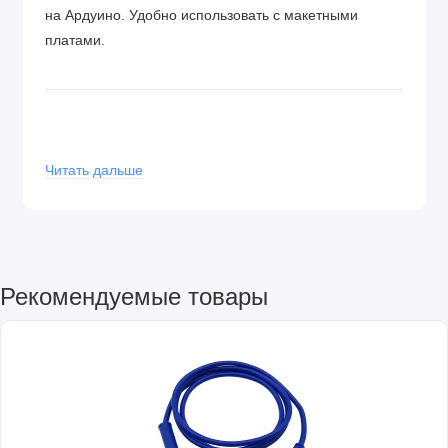
на Ардуино. Удобно использовать с макетными
платами.
Комплектация:
Читать дальше
Breadboard (макетная плата) 400 точек - 1 шт.
Соединительные провода "папа-папа" 20 см -
20 шт.
Соединительные провода "папа-мама" 20 см -
20 шт.
Рекомендуемые товары