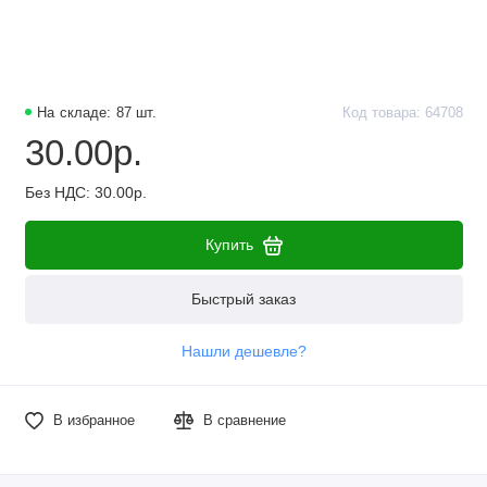
Наборы компонентов
Разъёмы, штекеры и соединители
На складе: 87 шт.
Код товара: 64708
Резисторы
30.00р.
Реле
Без НДС: 30.00р.
Стабилизаторы питания
Купить
Транзисторы
Быстрый заказ
Нашли дешевле?
В избранное
В сравнение