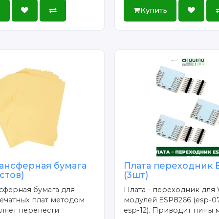
ь
Купить
ансферная бумага
Плата переходник 
истов)
(3шт)
сферная бумага для
Плата - переходник для 
ечатных плат методом
модулей ESP8266 (esp-07
ляет перенести
esp-12). Приводит пины 