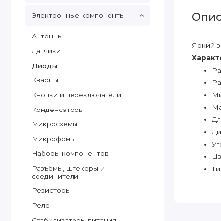
Опис
Электронные компоненты
Антенны
Яркий з
Датчики
Характ
Диоды
Ра
Кварцы
Ра
Кнопки и переключатели
Ми
Ма
Конденсаторы
Дл
Микросхемы
Ди
Микрофоны
Уг
Наборы компонентов
Цв
Разъёмы, штекеры и
Ти
соединители
Резисторы
Реле
Стабилизаторы питания