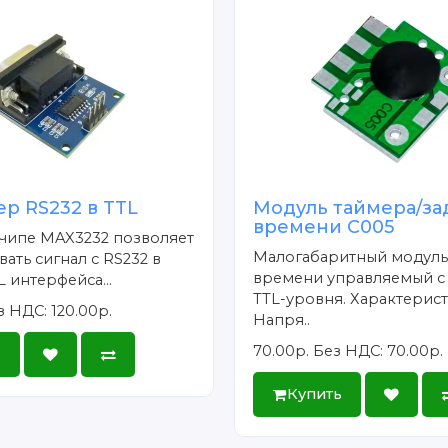
р RS232 в TTL
Модуль таймера/з
времени C005
 чипе MAX3232 позволяет
Малогабаритный модуль
ать сигнал с RS232 в
времени управляемый 
L интерфейса...
TTL-уровня. Характерист
з НДС: 120.00р.
Напря..
70.00р.
Без НДС: 70.00р.
ь
Купить