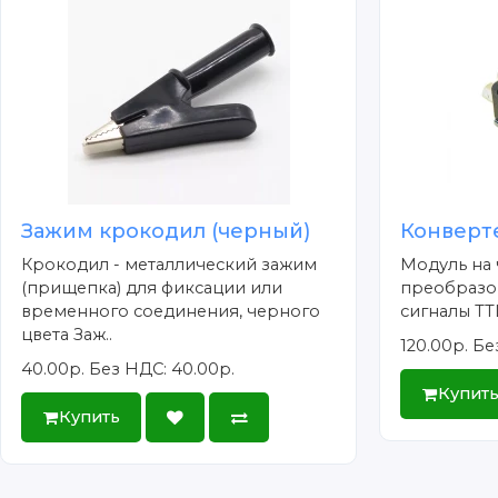
Зажим крокодил (черный)
Конверте
Крокодил - металлический зажим
Модуль на
(прищепка) для фиксации или
преобразов
временного соединения, черного
сигналы TT
цвета Заж..
120.00р.
Бе
40.00р.
Без НДС: 40.00р.
Купит
Купить