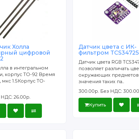
тчик Холла
Датчик цвета с ИК-
ярный цифровой
фильтром TCS34725
92
Датчик цвета RGB TCS34
лла в интегральном
позволяет различать цве
и, корпус TO-92 Время
окружающих предметов.
 мкс 1.5Корпус TO-
значения таких па..
.
300.00р.
Без НДС: 300.00
 НДС: 26.00р.
Купить
ь