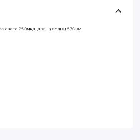
а света 250мкд, длина волны 570нм.