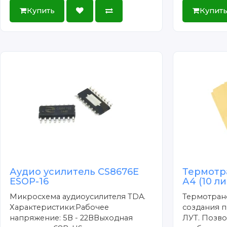
Купить
Купит
Аудио усилитель CS8676E
Термотр
ESOP-16
А4 (10 л
Микросхема аудиоусилителя TDA.
Термотран
Характеристики:Рабочее
создания п
напряжение: 5В - 22ВВыходная
ЛУТ. Позво