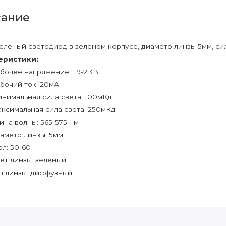
ание
еленый светодиод в зеленом корпусе, диаметр линзы 5мм, сил
еристики:
бочее напряжение: 1.9-2.3В
бочий ток: 20мА
нимальная сила света: 100мКд
ксимальная сила света: 250мКд
ина волны: 565-575 нм
аметр линзы: 5мм
ол: 50-60
ет линзы: зеленый
п линзы: диффузный