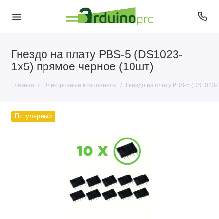
Гнездо на плату PBS-5 (DS1023-
Антенны
1x5) прямое черное (10шт)
Датчики
Главная
Электронные компоненты
Гнездо на плату PBS-5 (DS1023-
Диоды
Популярный
Кварцы
Кнопки и переключатели
Конденсаторы
Микросхемы
Микрофоны