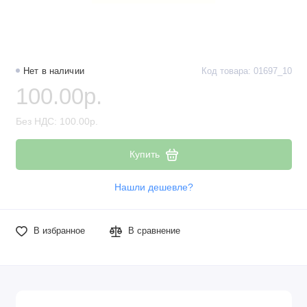
Наборы компонентов
Разъёмы, штекеры и соединители
Нет в наличии
Код товара: 01697_10
Резисторы
100.00р.
Реле
Без НДС: 100.00р.
Стабилизаторы питания
Купить
Транзисторы
Нашли дешевле?
В избранное
В сравнение