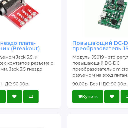
гнездо плата-
Повышающий DC-
ик (Breakout)
преобразователь J
ъемом Jack 3.5, и
Модуль J5019 - это рег
ех контактов разъема с
повышающий DC-DC
мм. Jack 3.5 гнездо
преобразователь c micr
разъемом на вход питан.
 НДС: 50.00р.
90.00р.
Без НДС: 90.00р.
ь
Купить