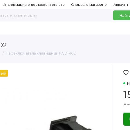
Информация о доставке и оплате
Отзывы о магазине
Аккаунт
Найт
02
и
Переключатель клавишный KCD1-102
ный
Н
1
Без