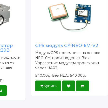
лятор
GPS модуль GY-NEO-6M-V2
220В
Модуль GPS приемника на основе
р мощности
NEO-6M производства uBlox.
 к нему
Управление модулем происходит
тся две
через UART, ..
540.00р.
Без НДС: 540.00р.
р.
Купить