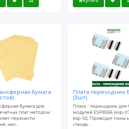
ь
Купить
ансферная бумага
Плата переходник 
истов)
(3шт)
сферная бумага для
Плата - переходник для 
ечатных плат методом
модулей ESP8266 (esp-07
ляет перенести
esp-12). Приводит пины 
е, нап..
станда..