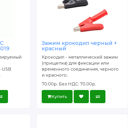
DC
Зажим крокодил черный +
5019
красный
улируемый
Крокодил - металлический зажим
(прищепка) для фиксации или
o-USB
временного соединения, черного
.
и красного..
70.00р.
Без НДС: 70.00р.
Купить