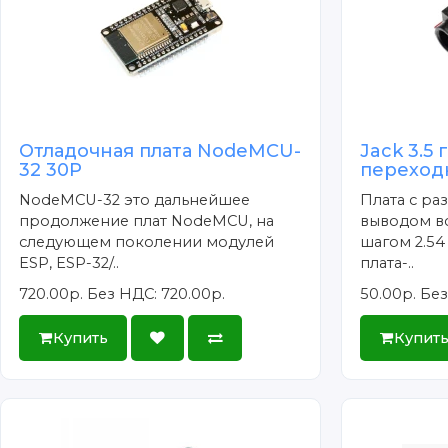
Отладочная плата NodeMCU-
Jack 3.5 
32 30P
переходн
NodeMCU-32 это дальнейшее
Плата с раз
продолжение плат NodeMCU, на
выводом вс
следующем поколении модулей
шагом 2.54 
ESP, ESP-32/..
плата-..
720.00р.
Без НДС: 720.00р.
50.00р.
Без
Купить
Купит