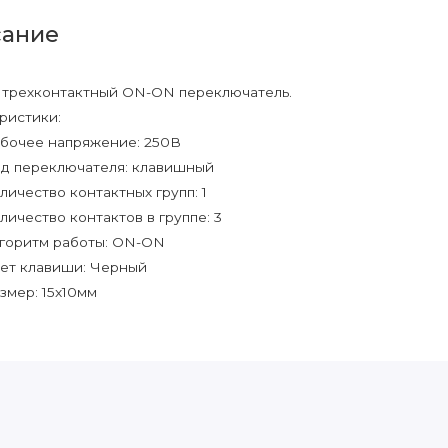
ание
трехконтактный ON-ON переключатель.
ристики:
бочее напряжение: 250В
д переключателя: клавишный
личество контактных групп: 1
личество контактов в группе: 3
горитм работы: ON-ON
ет клавиши: Черный
змер: 15x10мм