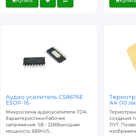
Купить
Купит
Аудио усилитель CS8676E
Термотр
ESOP-16
А4 (10 л
Микросхема аудиоусилителя TDA.
Термотран
Характеристики:Рабочее
создания п
напряжение: 5В - 22ВВыходная
ЛУТ. Позво
мощность: 68ВтUS..
изображени