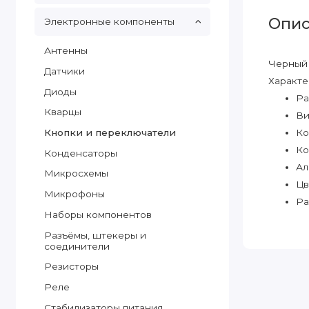
Опис
Электронные компоненты
Антенны
Черный 
Датчики
Характе
Диоды
Ра
Кварцы
Ви
Кнопки и переключатели
Ко
Ко
Конденсаторы
Ал
Микросхемы
Цв
Микрофоны
Ра
Наборы компонентов
Разъёмы, штекеры и
соединители
Резисторы
Реле
Стабилизаторы питания