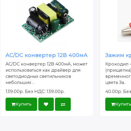
AC/DC конвертер 12В 400мА
Зажим к
AC/DC конвертер 12В 400мА, может
Крокодил 
использоваться как драйвер для
(прищепка)
светодиодных светильников
временног
небольших ..
цвета За..
139.00р.
Без НДС: 139.00р.
40.00р.
Без
Купить
Купит