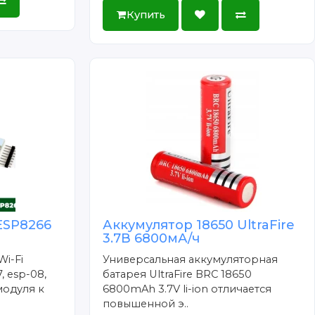
Купить
ESP8266
Аккумулятор 18650 UltraFire
3.7В 6800мА/ч
Wi-Fi
Универсальная аккумуляторная
, esp-08,
батарея UltraFire BRC 18650
модуля к
6800mAh 3.7V li-ion отличается
повышенной э..