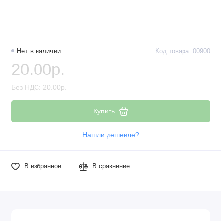
Наборы компонентов
Разъёмы, штекеры и соединители
Нет в наличии
Код товара: 00900
Резисторы
20.00р.
Реле
Без НДС: 20.00р.
Стабилизаторы питания
Купить
Транзисторы
Нашли дешевле?
В избранное
В сравнение